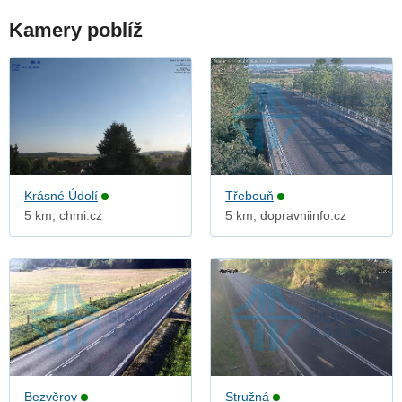
Kamery poblíž
Krásné Údolí
Třebouň
5 km, chmi.cz
5 km, dopravniinfo.cz
Bezvěrov
Stružná