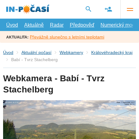
Přejít
na
hlavní
obsah
Úvod
Aktuálně
Radar
Předpověď
Numerický model
Převážně slunečno s letními teplotami
AKTUALITA:
Úvod
Aktuální počasí
Webkamery
Královéhradecký kraj
Babí - Tvrz Stachelberg
Webkamera - Babí - Tvrz
Stachelberg