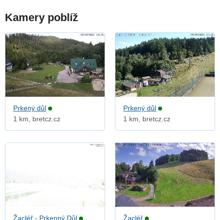
Kamery poblíž
Prkený důl
Prkený důl
1 km, bretcz.cz
1 km, bretcz.cz
Žacléř - Prkenný Důl
Žacléř