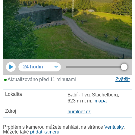
24 hodin
Aktualizováno před 11 minutami
Zvětšit
Babí - Tvrz Stachelberg,
623 m n. m.,
mapa
humlnet.cz
Problém s kamerou můžete nahlásit na stránce
Ventusky
.
Můžete také
přidat kameru
.