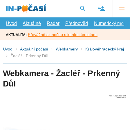
Přejít
na
hlavní
obsah
Úvod
Aktuálně
Radar
Předpověď
Numerický model
Převážně slunečno s letními teplotami
AKTUALITA:
Úvod
Aktuální počasí
Webkamery
Královéhradecký kraj
Žacléř - Prkenný Důl
Webkamera - Žacléř - Prkenný
Důl