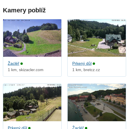
Kamery poblíž
Žacléř
Prkený důl
1 km, skizacler.com
1 km, bretcz.cz
Prkený důl
Žacléř