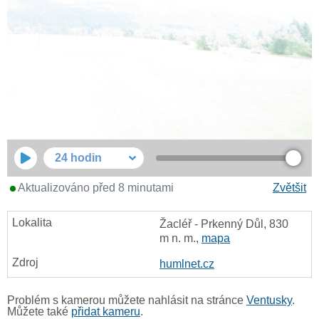
24 hodin
Aktualizováno před 8 minutami
Zvětšit
Žacléř - Prkenný Důl, 830
m n. m.,
mapa
humlnet.cz
Problém s kamerou můžete nahlásit na stránce
Ventusky
.
Můžete také
přidat kameru
.