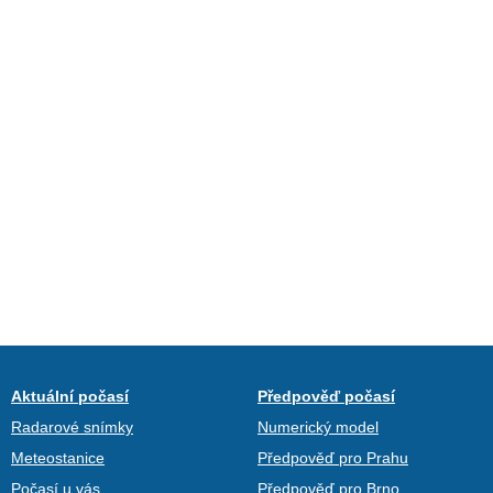
Aktuální počasí
Předpověď počasí
Radarové snímky
Numerický model
Meteostanice
Předpověď pro Prahu
Počasí u vás
Předpověď pro Brno