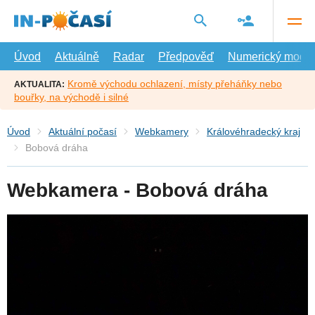
Přejít
na
hlavní
obsah
Úvod
Aktuálně
Radar
Předpověď
Numerický model
Kromě východu ochlazení, místy přeháňky nebo
AKTUALITA:
bouřky, na východě i silné
Úvod
Aktuální počasí
Webkamery
Královéhradecký kraj
Bobová dráha
Webkamera - Bobová dráha