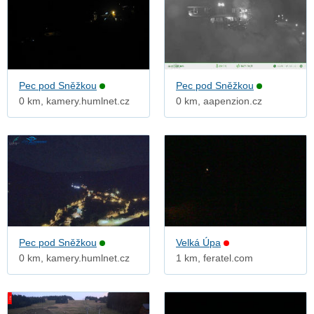
Pec pod Sněžkou
Pec pod Sněžkou
0 km, kamery.humlnet.cz
0 km, aapenzion.cz
Pec pod Sněžkou
Velká Úpa
0 km, kamery.humlnet.cz
1 km, feratel.com