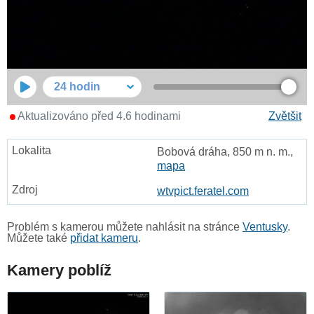
24 hodin
Aktualizováno před 4.6 hodinami
Zvětšit
Bobová dráha, 850 m n. m.,
mapa
wtvpict.feratel.com
Problém s kamerou můžete nahlásit na stránce
Ventusky
.
Můžete také
přidat kameru
.
Kamery poblíž