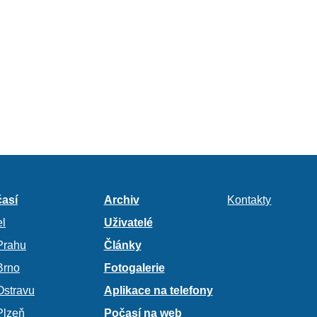
así
Archiv
Kontakty
l
Uživatelé
Prahu
Články
Brno
Fotogalerie
Ostravu
Aplikace na telefony
Plzeň
Počasí na web