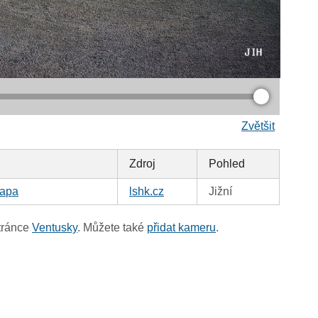
Zvětšit
Zdroj
Pohled
apa
lshk.cz
Jižní
tránce
Ventusky
. Můžete také
přidat kameru
.