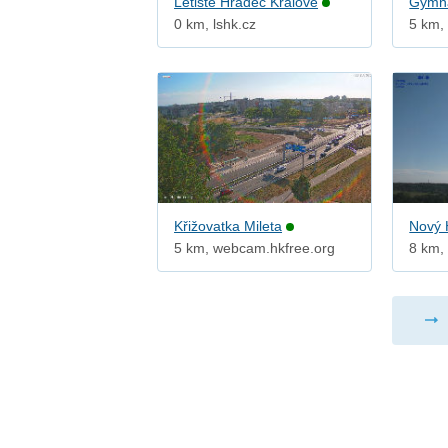
Letiště Hradec Králové
Gymna
0 km, lshk.cz
5 km,
Křižovatka Mileta
Nový 
5 km, webcam.hkfree.org
8 km,