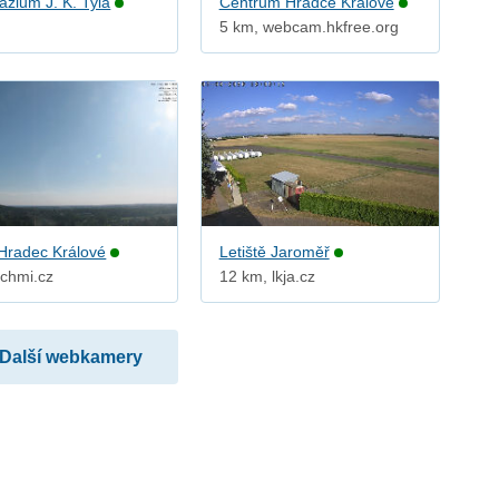
zium J. K. Tyla
Centrum Hradce Králové
5 km, webcam.hkfree.org
Hradec Králové
Letiště Jaroměř
 chmi.cz
12 km, lkja.cz
Další webkamery