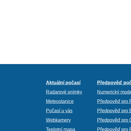
Aktuální počasí
Předpověď poč
Radarové snímky
Numerický mode
Meteostanice
Předpověď pro 
Počasí u vás
Předpověď pro 
Webkamery
Předpověď pro 
Teplotní mapa
Předpověď pro 