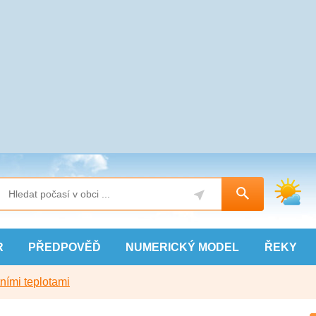
R
PŘEDPOVĚĎ
NUMERICKÝ
MODEL
ŘEKY
ními teplotami