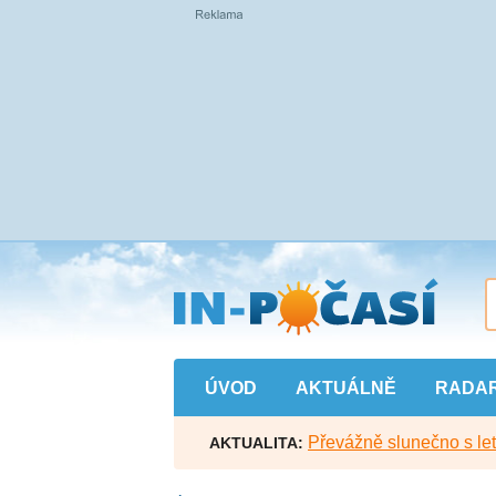
Přejít
na
hlavní
obsah
ÚVOD
AKTUÁLNĚ
RADA
Převážně slunečno s let
AKTUALITA: