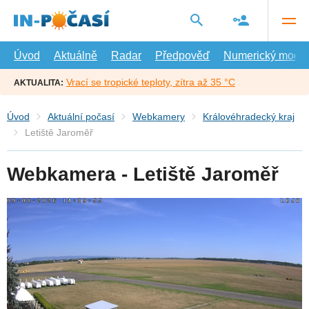
Přejít
na
hlavní
obsah
Úvod
Aktuálně
Radar
Předpověď
Numerický model
Vrací se tropické teploty, zítra až 35 °C
AKTUALITA:
Úvod
Aktuální počasí
Webkamery
Královéhradecký kraj
Letiště Jaroměř
Webkamera - Letiště Jaroměř