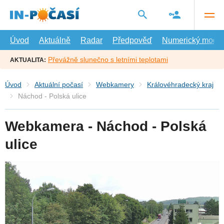
Přejít
na
hlavní
obsah
Úvod
Aktuálně
Radar
Předpověď
Numerický model
Převážně slunečno s letními teplotami
AKTUALITA:
Úvod
Aktuální počasí
Webkamery
Královéhradecký kraj
Náchod - Polská ulice
Webkamera - Náchod - Polská
ulice