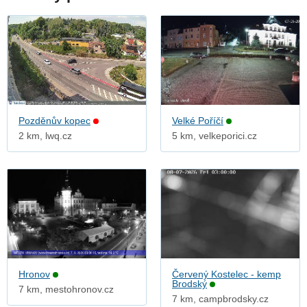
Pozděnův kopec
Velké Poříčí
2 km, lwq.cz
5 km, velkeporici.cz
Hronov
Červený Kostelec - kemp
Brodský
7 km, mestohronov.cz
7 km, campbrodsky.cz