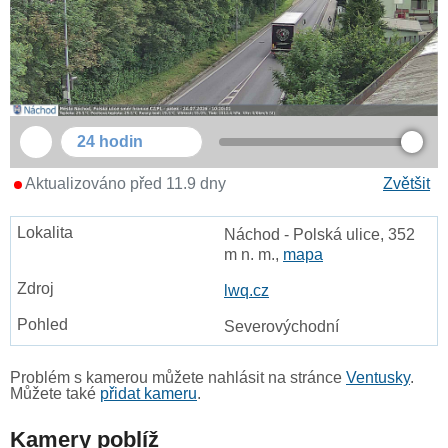
24 hodin
Aktualizováno před 11.9 dny
Zvětšit
Náchod - Polská ulice, 352
m n. m.,
mapa
lwq.cz
Severovýchodní
Problém s kamerou můžete nahlásit na stránce
Ventusky
.
Můžete také
přidat kameru
.
Kamery poblíž