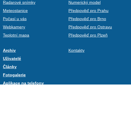
Radarové snímky
Numerický model
Meteostanice
Předpověď pro Prahu
Počasí u vás
Předpověď pro Brno
Webkamery
Předpověď pro Ostravu
Teplotní mapa
Předpověď pro Plzeň
Archiv
Kontakty
Uživatelé
Články
Fotogalerie
Aplikace na telefony
Počasí na web
Ventusky
In-počasie