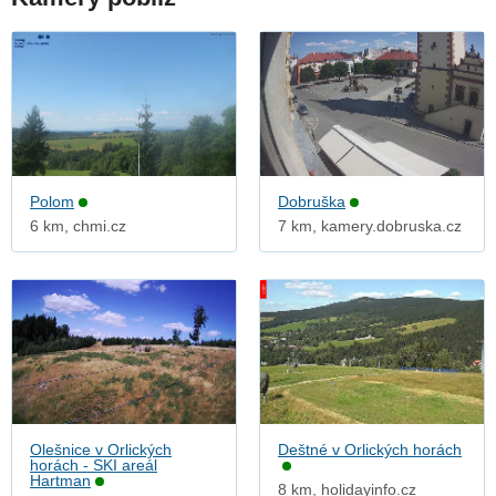
Polom
Dobruška
6 km, chmi.cz
7 km, kamery.dobruska.cz
Olešnice v Orlických
Deštné v Orlických horách
horách - SKI areál
Hartman
8 km, holidayinfo.cz