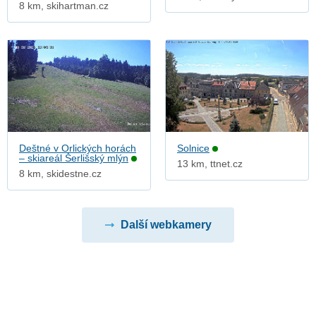
8 km, skihartman.cz
Deštné v Orlických horách
Solnice
– skiareál Šerlišský mlýn
13 km, ttnet.cz
8 km, skidestne.cz
Další webkamery