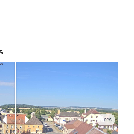
s
Dnes