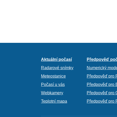
Aktuální počasí
Předpověď poč
Radarové snímky
Numerický mode
Meteostanice
Předpověď pro 
Počasí u vás
Předpověď pro 
Webkamery
Předpověď pro 
Teplotní mapa
Předpověď pro 