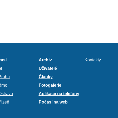
así
Archiv
Kontakty
l
Uživatelé
Prahu
Články
Brno
Fotogalerie
Ostravu
Aplikace na telefony
Plzeň
Počasí na web