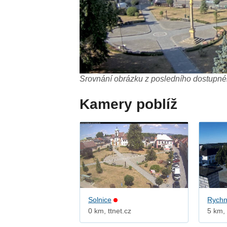
Srovnání obrázku z posledního dostupnéh
Kamery poblíž
Solnice
Rychn
0 km, ttnet.cz
5 km, 