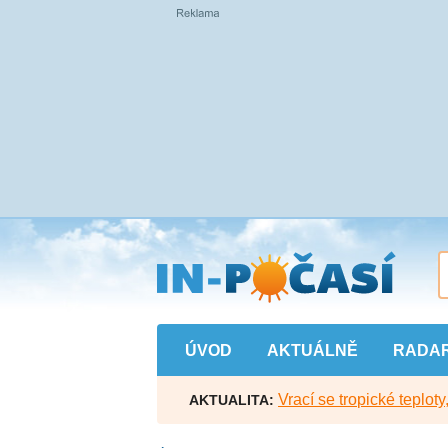
Přejít
na
hlavní
obsah
ÚVOD
AKTUÁLNĚ
RADA
Vrací se tropické teploty
AKTUALITA: