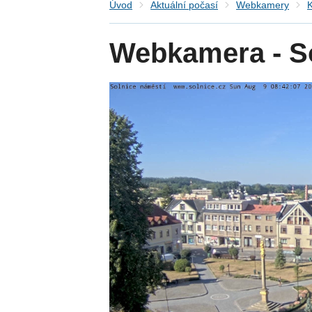
Úvod
Aktuální počasí
Webkamery
K
Webkamera - S