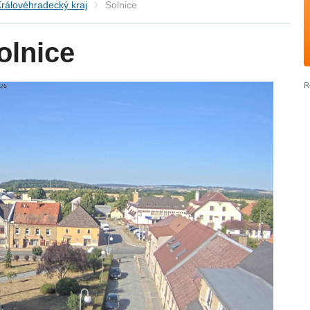
rálovéhradecký kraj
Solnice
olnice