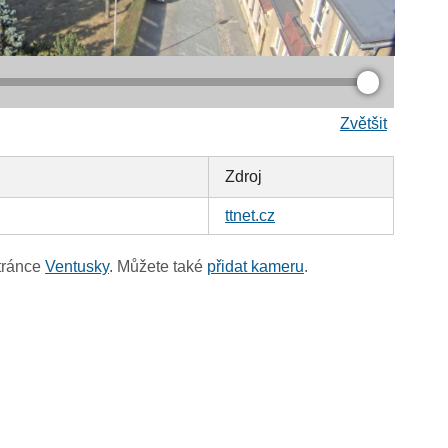
Zvětšit
Zdroj
ttnet.cz
tránce
Ventusky
. Můžete také
přidat kameru
.