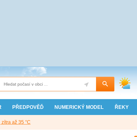
R
PŘEDPOVĚĎ
NUMERICKÝ
MODEL
ŘEKY
, zítra až 35 °C