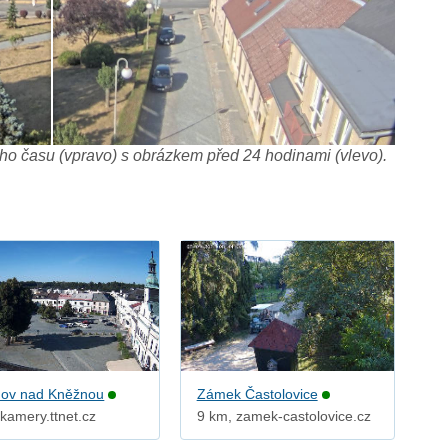
o času (vpravo) s obrázkem před 24 hodinami (vlevo).
ov nad Kněžnou
Zámek Častolovice
kamery.ttnet.cz
9 km, zamek-castolovice.cz