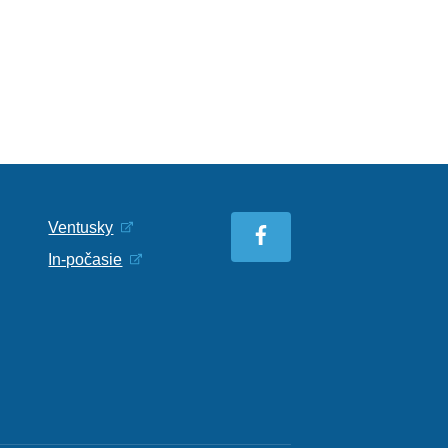
Ventusky
In-počasie