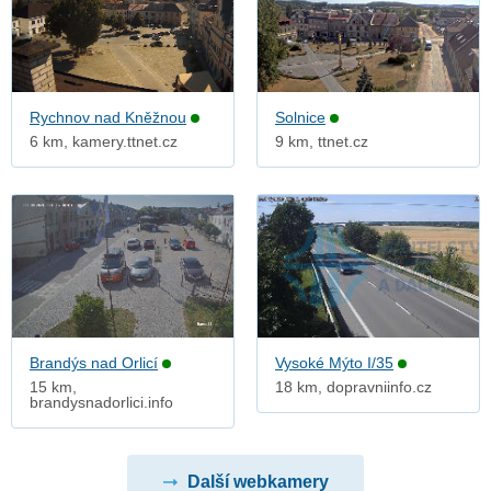
Rychnov nad Kněžnou
Solnice
6 km, kamery.ttnet.cz
9 km, ttnet.cz
Brandýs nad Orlicí
Vysoké Mýto I/35
15 km,
18 km, dopravniinfo.cz
brandysnadorlici.info
Další webkamery