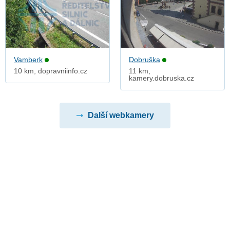
Vamberk
Dobruška
10 km, dopravniinfo.cz
11 km,
kamery.dobruska.cz
Další webkamery