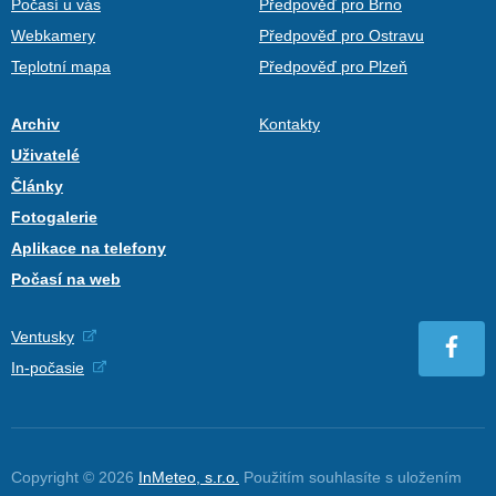
Počasí u vás
Předpověď pro Brno
Webkamery
Předpověď pro Ostravu
Teplotní mapa
Předpověď pro Plzeň
Archiv
Kontakty
Uživatelé
Články
Fotogalerie
Aplikace na telefony
Počasí na web
Ventusky
In-počasie
Copyright © 2026
InMeteo, s.r.o.
Použitím souhlasíte s uložením