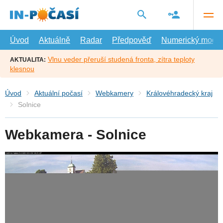
Přejít
na
hlavní
obsah
Úvod
Aktuálně
Radar
Předpověď
Numerický model
Vlnu veder přeruší studená fronta, zítra teploty
AKTUALITA:
klesnou
Úvod
Aktuální počasí
Webkamery
Královéhradecký kraj
Solnice
Webkamera - Solnice