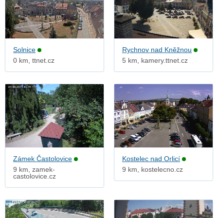
Solnice
Rychnov nad Kněžnou
0 km, ttnet.cz
5 km, kamery.ttnet.cz
Zámek Častolovice
Kostelec nad Orlicí
9 km, zamek-
9 km, kostelecno.cz
castolovice.cz