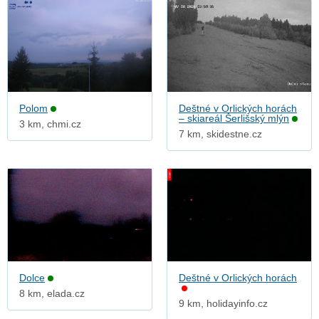
Polom
Deštné v Orlických horách
– skiareál Šerlišský mlýn
3 km, chmi.cz
7 km, skidestne.cz
Dolce
Deštné v Orlických horách
8 km, elada.cz
9 km, holidayinfo.cz