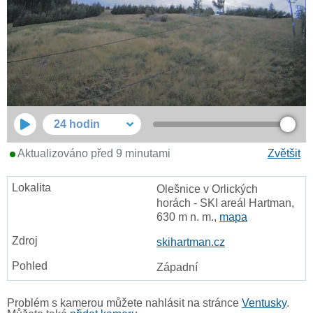
24 hodin
Aktualizováno před 9 minutami
Zvětšit
Olešnice v Orlických
horách - SKI areál Hartman,
630 m n. m.,
mapa
skihartman.cz
Západní
Problém s kamerou můžete nahlásit na stránce
Ventusky
.