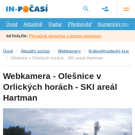
Přejít
na
hlavní
obsah
Úvod
Aktuálně
Radar
Předpověď
Numerický model
Převážně slunečno s letními teplotami
AKTUALITA:
Úvod
Aktuální počasí
Webkamery
Královéhradecký kraj
Olešnice v Orlických horách - SKI areál Hartman
Webkamera - Olešnice v
Orlických horách - SKI areál
Hartman