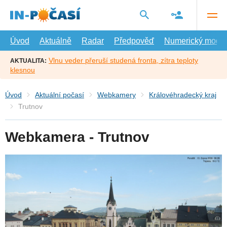
Přejít
na
hlavní
obsah
Úvod
Aktuálně
Radar
Předpověď
Numerický model
Vlnu veder přeruší studená fronta, zítra teploty
AKTUALITA:
klesnou
Úvod
Aktuální počasí
Webkamery
Královéhradecký kraj
Trutnov
Webkamera - Trutnov