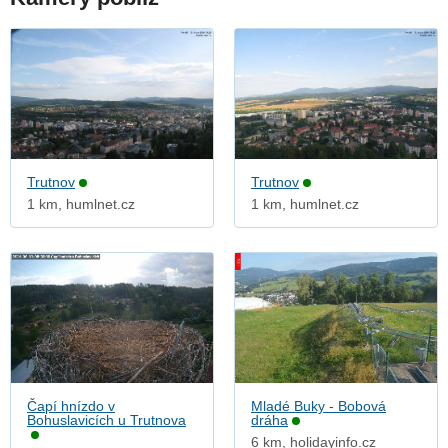
Trutnov
Trutnov
1 km, humlnet.cz
1 km, humlnet.cz
Čapí hnízdo v
Mladé Buky - Bobová
Bohuslavicích u Trutnova
dráha
6 km, holidayinfo.cz