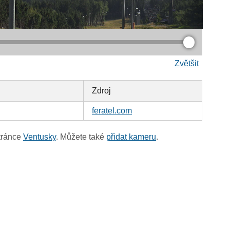
Zvětšit
Zdroj
feratel.com
tránce
Ventusky
. Můžete také
přidat kameru
.