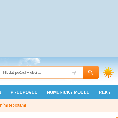
R
PŘEDPOVĚĎ
NUMERICKÝ
MODEL
ŘEKY
ními teplotami