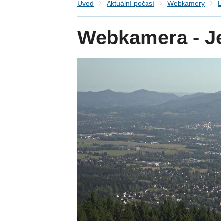
Úvod
Aktuální počasí
Webkamery
L
Webkamera - J