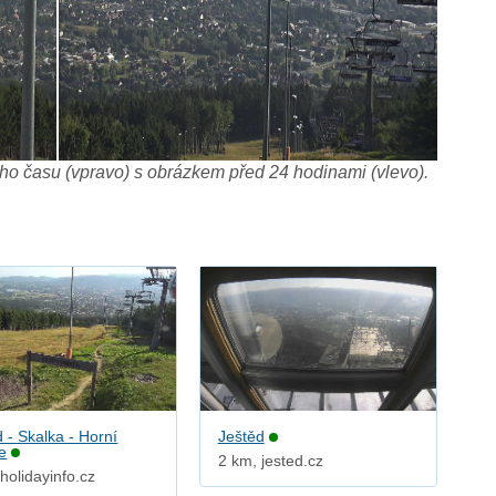
o času (vpravo) s obrázkem před 24 hodinami (vlevo).
 - Skalka - Horní
Ještěd
e
2 km, jested.cz
holidayinfo.cz