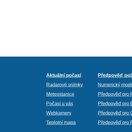
Aktuální počasí
Předpověď poč
Radarové snímky
Numerický mode
Meteostanice
Předpověď pro 
Počasí u vás
Předpověď pro 
Webkamery
Předpověď pro 
Teplotní mapa
Předpověď pro 