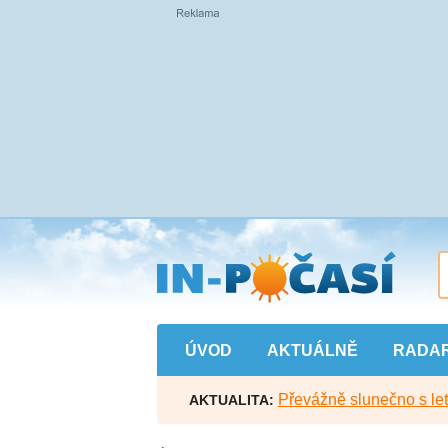
Přejít
na
hlavní
obsah
ÚVOD
AKTUÁLNĚ
RADA
Převážně slunečno s let
AKTUALITA: