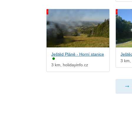
Ještěd Pláně - Horní stanice
Ještěd
3 km, 
3 km, holidayinfo.cz