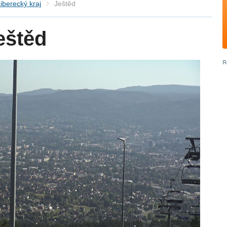
iberecký kraj
Ještěd
eštěd