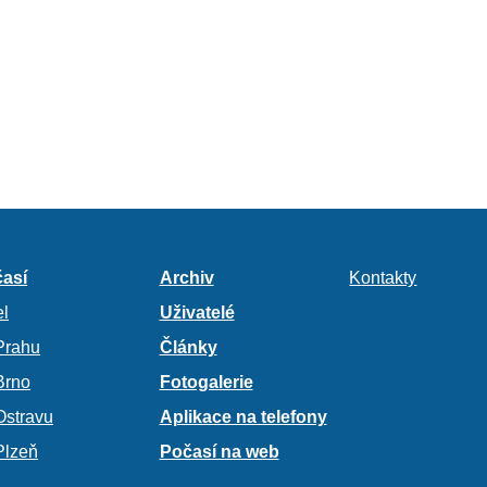
así
Archiv
Kontakty
l
Uživatelé
Prahu
Články
Brno
Fotogalerie
Ostravu
Aplikace na telefony
Plzeň
Počasí na web