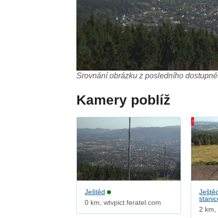
Srovnání obrázku z posledního dostupnéh
Kamery poblíž
Ještěd
Ještěd
stanic
0 km, wtvpict.feratel.com
2 km, 