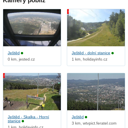
Kamery poblíž
Ještěd
Ještěd - dolní stanice
0 km, jested.cz
1 km, holidayinfo.cz
Ještěd - Skalka - Horní
Ještěd
stanice
3 km, wtvpict.feratel.com
1 km, holidayinfo.cz