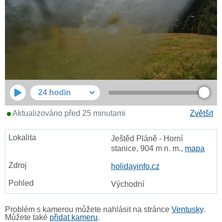
24 hodin
Aktualizováno před 25 minutami
Zvětšit
Ještěd Pláně - Horní
stanice, 904 m n. m.,
mapa
holidayinfo.cz
Východní
Problém s kamerou můžete nahlásit na stránce
Ventusky
.
Můžete také
přidat kameru
.