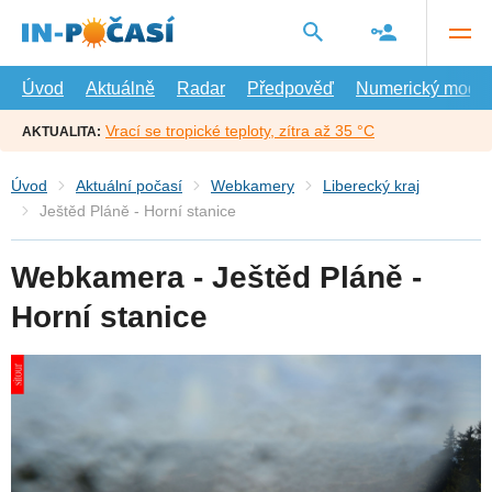
Přejít
na
hlavní
obsah
Úvod
Aktuálně
Radar
Předpověď
Numerický model
Vrací se tropické teploty, zítra až 35 °C
AKTUALITA:
Úvod
Aktuální počasí
Webkamery
Liberecký kraj
Ještěd Pláně - Horní stanice
Webkamera - Ještěd Pláně -
Horní stanice