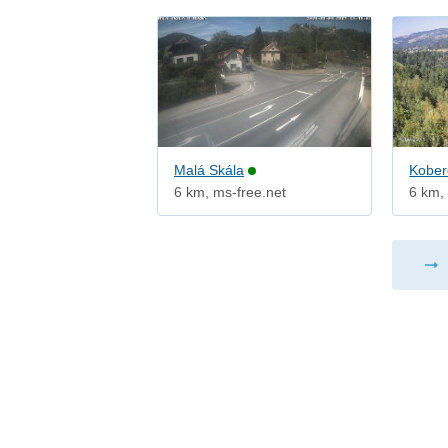
Malá Skála
Kober
6 km, ms-free.net
6 km,