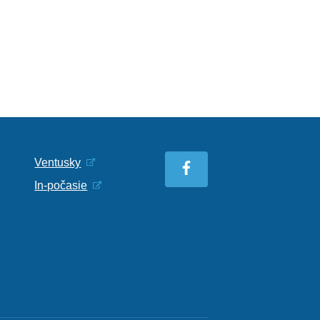
Ventusky
In-počasie