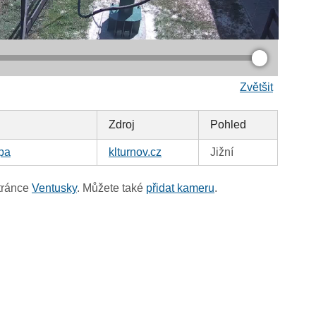
Zvětšit
Zdroj
Pohled
pa
klturnov.cz
Jižní
tránce
Ventusky
. Můžete také
přidat kameru
.