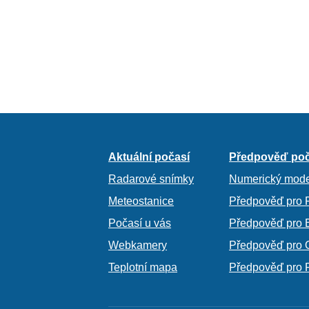
Aktuální počasí
Předpověď poč
Radarové snímky
Numerický mode
Meteostanice
Předpověď pro 
Počasí u vás
Předpověď pro 
Webkamery
Předpověď pro 
Teplotní mapa
Předpověď pro 