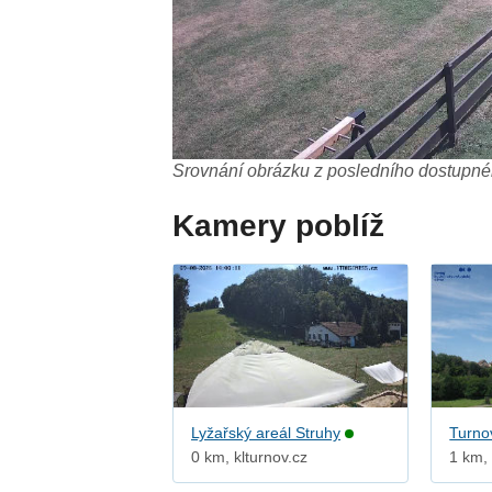
Srovnání obrázku z posledního dostupnéh
Kamery poblíž
Lyžařský areál Struhy
Turno
0 km, klturnov.cz
1 km,