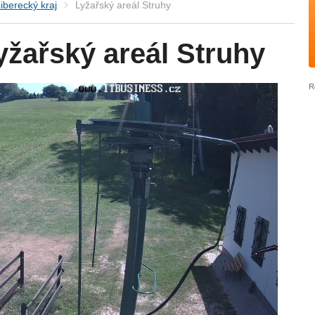
iberecký kraj
Lyžařský areál Struhy
žařský areál Struhy