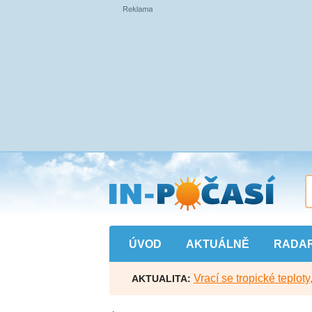
Přejít
na
hlavní
obsah
ÚVOD
AKTUÁLNĚ
RADA
Vrací se tropické teploty
AKTUALITA: