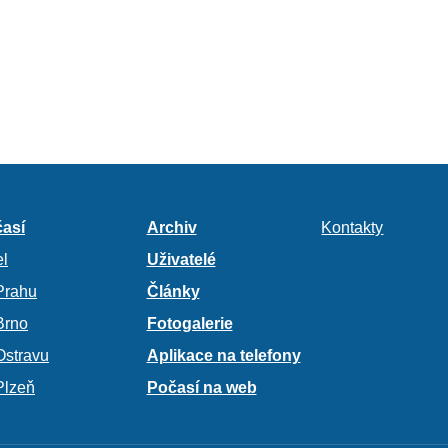
así
Archiv
Kontakty
l
Uživatelé
Prahu
Články
Brno
Fotogalerie
Ostravu
Aplikace na telefony
Plzeň
Počasí na web