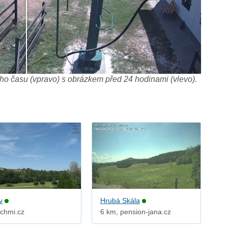
o času (vpravo) s obrázkem před 24 hodinami (vlevo).
v
Hrubá Skála
 chmi.cz
6 km, pension-jana.cz