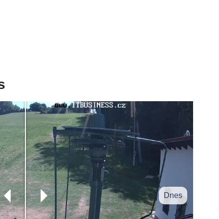
s
Dnes