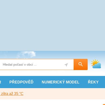
R
PŘEDPOVĚĎ
NUMERICKÝ
MODEL
ŘEKY
, zítra až 35 °C