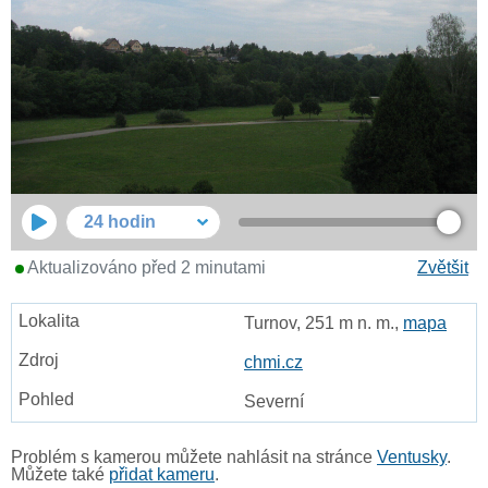
24 hodin
Aktualizováno před 2 minutami
Zvětšit
Turnov, 251 m n. m.,
mapa
chmi.cz
Severní
Problém s kamerou můžete nahlásit na stránce
Ventusky
.
Můžete také
přidat kameru
.