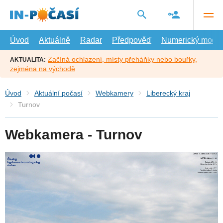
Přejít
na
hlavní
obsah
Úvod
Aktuálně
Radar
Předpověď
Numerický model
Začíná ochlazení, místy přeháňky nebo bouřky,
AKTUALITA:
zejména na východě
Úvod
Aktuální počasí
Webkamery
Liberecký kraj
Turnov
Webkamera - Turnov