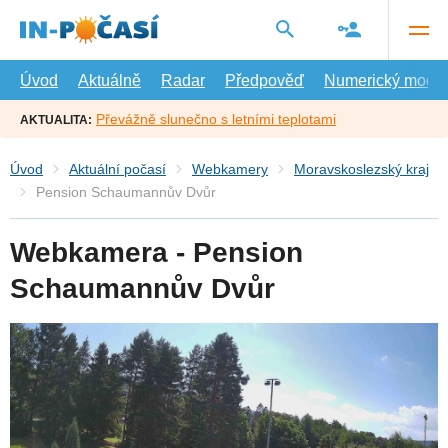
Přejít
na
hlavní
obsah
Úvod
Aktuálně
Radar
Předpověď
Numerický model
Převážně slunečno s letními teplotami
AKTUALITA:
Úvod
Aktuální počasí
Webkamery
Moravskoslezský kraj
Pension Schaumannův Dvůr
Webkamera - Pension
Schaumannův Dvůr