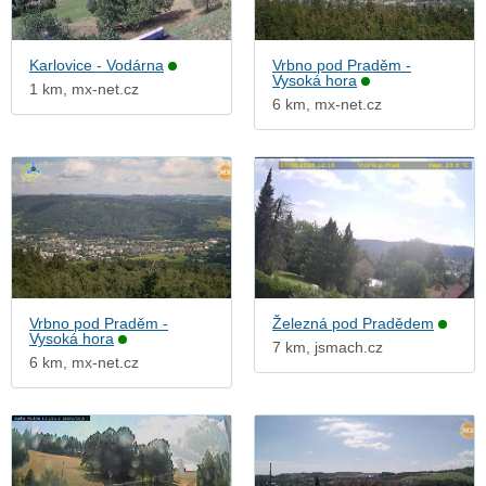
Karlovice - Vodárna
Vrbno pod Praděm -
Vysoká hora
1 km, mx-net.cz
6 km, mx-net.cz
Vrbno pod Praděm -
Železná pod Pradědem
Vysoká hora
7 km, jsmach.cz
6 km, mx-net.cz