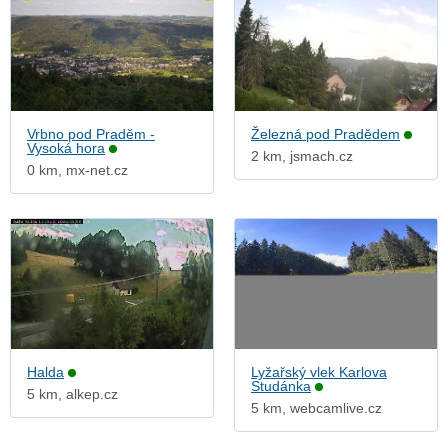
Vrbno pod Praděm -
Železná pod Pradědem
Vysoká hora
2 km, jsmach.cz
0 km, mx-net.cz
Halda
Lyžařský vlek Karlova
Studánka
5 km, alkep.cz
5 km, webcamlive.cz