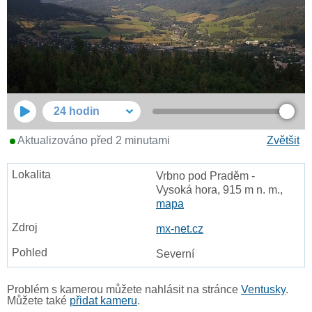
24 hodin
Aktualizováno před 2 minutami
Zvětšit
Vrbno pod Praděm -
Vysoká hora, 915 m n. m.,
mapa
mx-net.cz
Severní
Problém s kamerou můžete nahlásit na stránce
Ventusky
.
Můžete také
přidat kameru
.