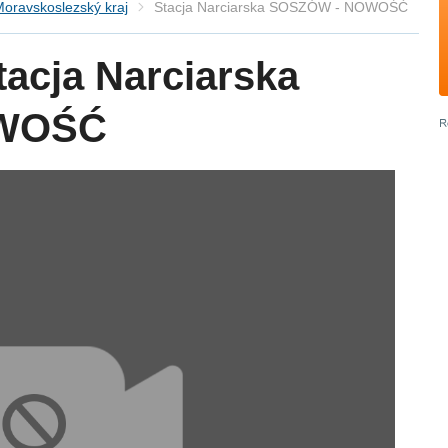
oravskoslezský kraj
Stacja Narciarska SOSZÓW - NOWOŚĆ
acja Narciarska
OWOŚĆ