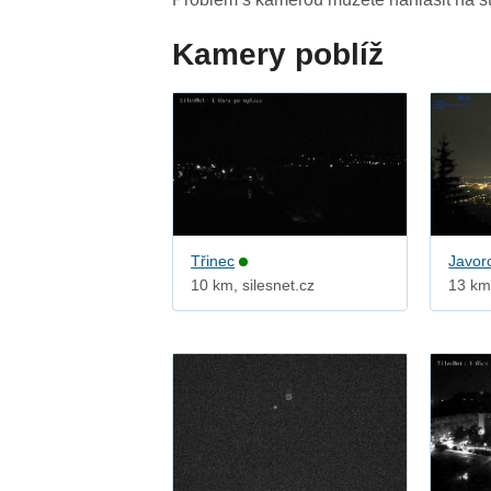
Kamery poblíž
Třinec
Javor
10 km, silesnet.cz
13 km