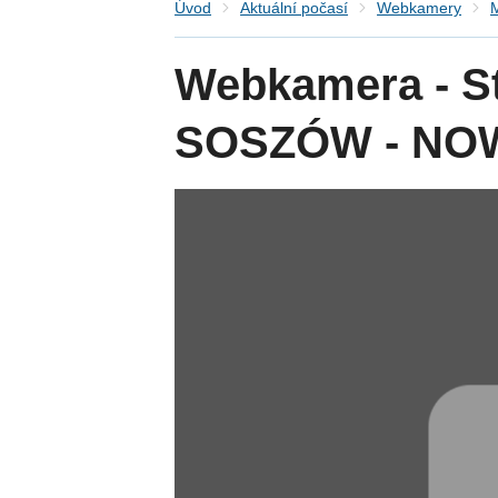
Úvod
Aktuální počasí
Webkamery
M
Webkamera - St
SOSZÓW - N