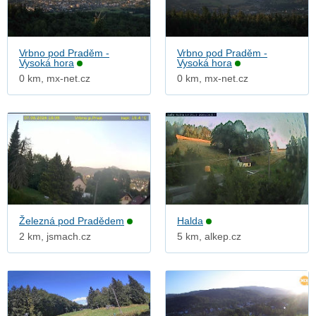
Vrbno pod Praděm -
Vrbno pod Praděm -
Vysoká hora
Vysoká hora
0 km, mx-net.cz
0 km, mx-net.cz
Železná pod Pradědem
Halda
2 km, jsmach.cz
5 km, alkep.cz