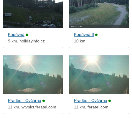
Kopřivná
Kopřivná II
9 km, holidayinfo.cz
10 km,
Praděd - Ovčárna
Praděd - Ovčárna
11 km, wtvpict.feratel.com
11 km, feratel.com