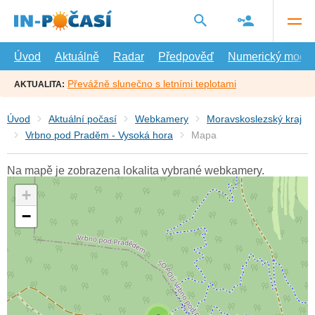
Přejít
na
hlavní
obsah
Úvod
Aktuálně
Radar
Předpověď
Numerický model
Převážně slunečno s letními teplotami
AKTUALITA:
Úvod
Aktuální počasí
Webkamery
Moravskoslezský kraj
Vrbno pod Praděm - Vysoká hora
Mapa
Na mapě je zobrazena lokalita vybrané webkamery.
+
−