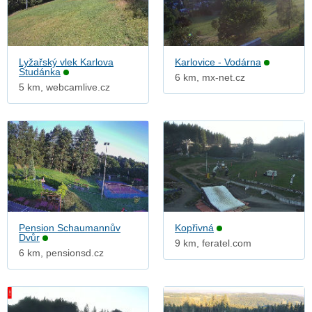
Lyžařský vlek Karlova
Karlovice - Vodárna
Studánka
6 km, mx-net.cz
5 km, webcamlive.cz
Pension Schaumannův
Kopřivná
Dvůr
9 km, feratel.com
6 km, pensionsd.cz