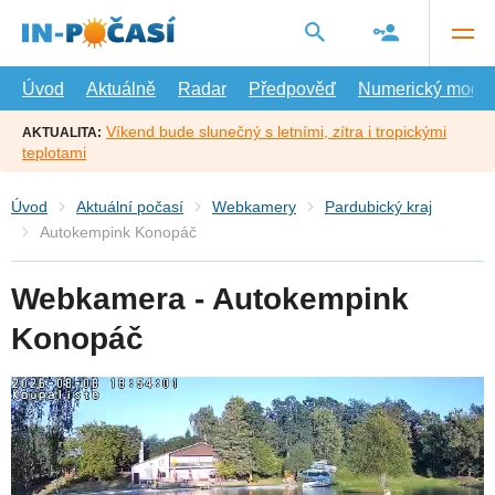
Přejít
na
hlavní
obsah
Úvod
Aktuálně
Radar
Předpověď
Numerický model
Víkend bude slunečný s letními, zítra i tropickými
AKTUALITA:
teplotami
Úvod
Aktuální počasí
Webkamery
Pardubický kraj
Autokempink Konopáč
Webkamera - Autokempink
Konopáč