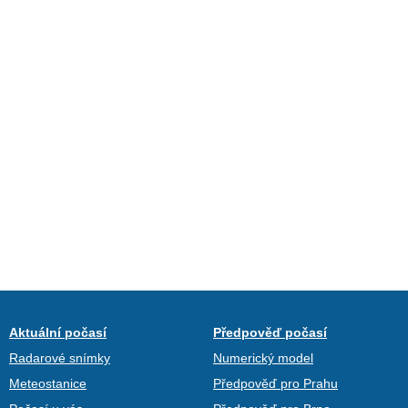
Aktuální počasí
Předpověď počasí
Radarové snímky
Numerický model
Meteostanice
Předpověď pro Prahu