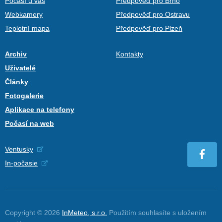
Počasí u vás
Předpověď pro Brno
Webkamery
Předpověď pro Ostravu
Teplotní mapa
Předpověď pro Plzeň
Archiv
Kontakty
Uživatelé
Články
Fotogalerie
Aplikace na telefony
Počasí na web
Ventusky
In-počasie
Copyright © 2026
InMeteo, s.r.o.
Použitím souhlasíte s uložením