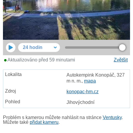
24 hodin
Aktualizováno před 59 minutami
Zvětšit
Autokempink Konopáč, 327
m n. m.,
mapa
konopac-hm.cz
Jihovýchodní
Problém s kamerou můžete nahlásit na stránce
Ventusky
.
Můžete také
přidat kameru
.