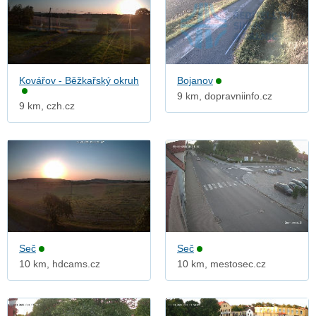
Kovářov - Běžkařský okruh
Bojanov
9 km, dopravniinfo.cz
9 km, czh.cz
Seč
Seč
10 km, hdcams.cz
10 km, mestosec.cz