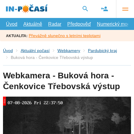
Přejít
na
hlavní
obsah
Úvod
Aktuálně
Radar
Předpověď
Numerický model
Převážně slunečno s letními teplotami
AKTUALITA:
Úvod
Aktuální počasí
Webkamery
Pardubický kraj
Buková hora - Čenkovice Třebovská výstup
Webkamera - Buková hora -
Čenkovice Třebovská výstup