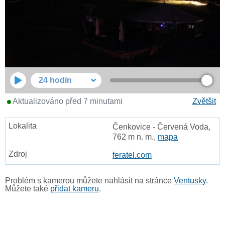
24 hodin
Aktualizováno před 7 minutami
Zvětšit
Čenkovice - Červená Voda,
762 m n. m.,
mapa
feratel.com
Problém s kamerou můžete nahlásit na stránce
Ventusky
.
Můžete také
přidat kameru
.