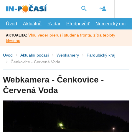
Přejít
na
hlavní
obsah
Úvod
Aktuálně
Radar
Předpověď
Numerický model
Vlnu veder přeruší studená fronta, zítra teploty
AKTUALITA:
klesnou
Úvod
Aktuální počasí
Webkamery
Pardubický kraj
Čenkovice - Červená Voda
Webkamera - Čenkovice -
Červená Voda