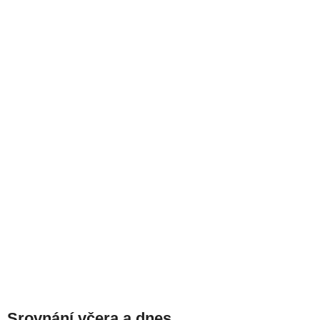
Srovnání včera a dnes