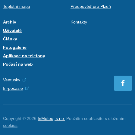
Teplotní mapa
Předpověď pro Plzeň
Archiv
Kontakty
Uživatelé
Články
Fotogalerie
Aplikace na telefony
Počasí na web
Ventusky
In-počasie
Copyright © 2026
InMeteo, s.r.o.
Použitím souhlasíte s uložením
cookies
.