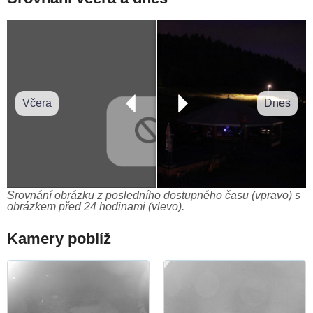
Včera
Dnes
Srovnání obrázku z posledního dostupného času (vpravo) s
obrázkem před 24 hodinami (vlevo).
Kamery poblíž