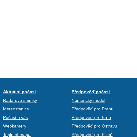
Aktuální počasí
Předpověď počasí
Radarové snímky
Numerický model
Meteostanice
Předpověď pro Prahu
Počasí u vás
Předpověď pro Brno
Webkamery
Předpověď pro Ostravu
Teplotní mapa
Předpověď pro Plzeň