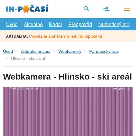
Přejít
na
hlavní
obsah
Úvod
Aktuálně
Radar
Předpověď
Numerický model
Převážně slunečno s letními teplotami
AKTUALITA:
Úvod
Aktuální počasí
Webkamery
Pardubický kraj
Hlinsko - ski areál
Webkamera - Hlinsko - ski areál