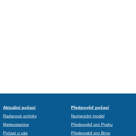
Aktuální počasí
Předpověď počasí
Radarové snímky
Numerický model
Meteostanice
Předpověď pro Prahu
Počasí u vás
Předpověď pro Brno