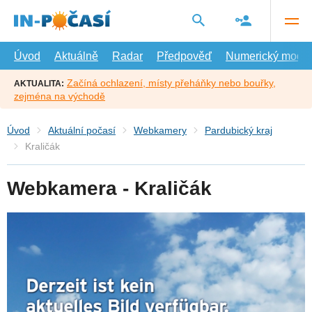
Přejít
na
hlavní
obsah
Úvod
Aktuálně
Radar
Předpověď
Numerický model
Začíná ochlazení, místy přeháňky nebo bouřky,
AKTUALITA:
zejména na východě
Úvod
Aktuální počasí
Webkamery
Pardubický kraj
Kraličák
Webkamera - Kraličák