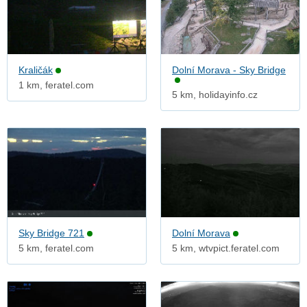
Kraličák
Dolní Morava - Sky Bridge
1 km, feratel.com
5 km, holidayinfo.cz
Sky Bridge 721
Dolní Morava
5 km, feratel.com
5 km, wtvpict.feratel.com