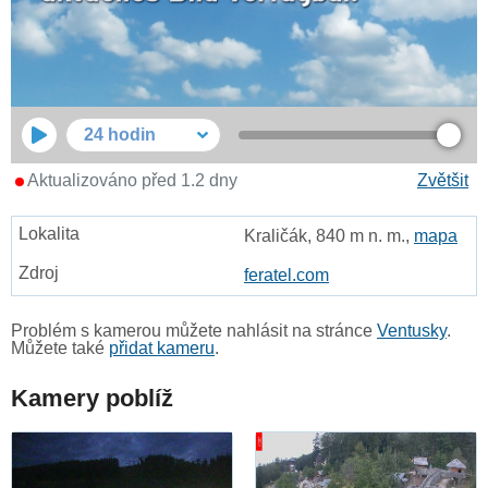
24 hodin
Aktualizováno před 1.2 dny
Zvětšit
Kraličák, 840 m n. m.,
mapa
feratel.com
Problém s kamerou můžete nahlásit na stránce
Ventusky
.
Můžete také
přidat kameru
.
Kamery poblíž