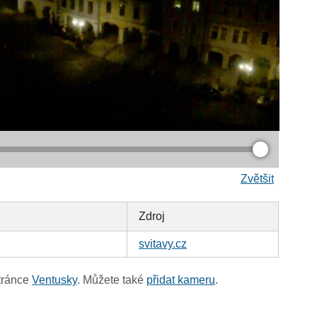
Zvětšit
Zdroj
svitavy.cz
tránce
Ventusky
. Můžete také
přidat kameru
.