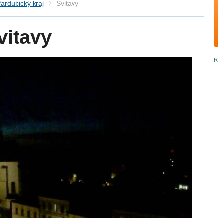
ardubický kraj
Svitavy
vitavy