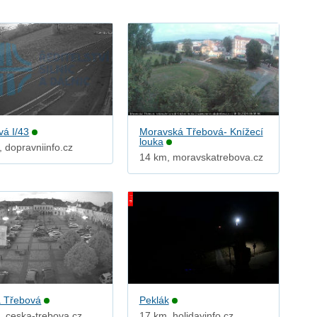
vá I/43
Moravská Třebová- Knížecí
louka
, dopravniinfo.cz
14 km, moravskatrebova.cz
 Třebová
Peklák
, ceska-trebova.cz
17 km, holidayinfo.cz