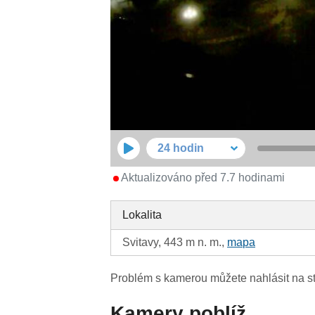
24 hodin
Aktualizováno před 7.7 hodinami
Lokalita
Svitavy, 443 m n. m.,
mapa
Problém s kamerou můžete nahlásit na s
Kamery poblíž