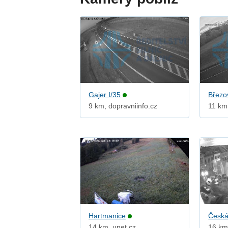
Gajer I/35
Březo
9 km, dopravniinfo.cz
11 km
Hartmanice
Česká
14 km, unet.cz
16 km