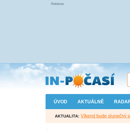
Přejít
na
hlavní
obsah
ÚVOD
AKTUÁLNĚ
RADA
Víkend bude slunečný s l
AKTUALITA: