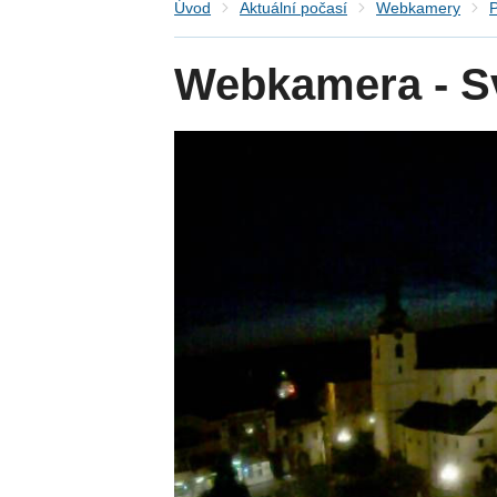
Úvod
Aktuální počasí
Webkamery
P
Webkamera - S