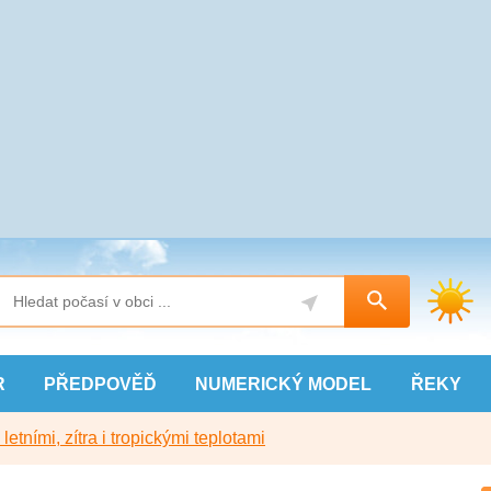
R
PŘEDPOVĚĎ
NUMERICKÝ
MODEL
ŘEKY
etními, zítra i tropickými teplotami