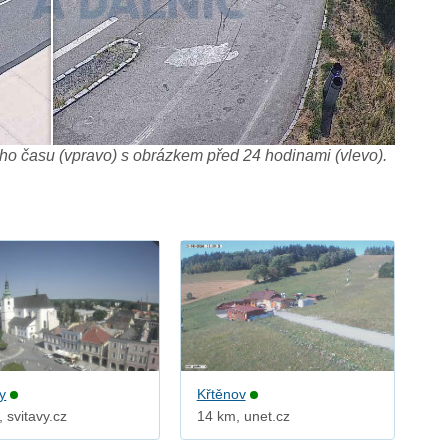
o času (vpravo) s obrázkem před 24 hodinami (vlevo).
y
Křtěnov
 svitavy.cz
14 km, unet.cz