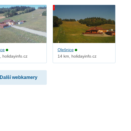
ice
Olešnice
 holidayinfo.cz
14 km, holidayinfo.cz
Další webkamery