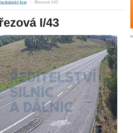
ardubický kraj
Březová I/43
ezová I/43