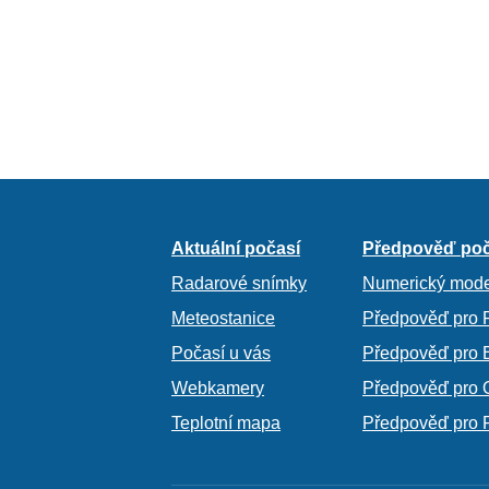
Aktuální počasí
Předpověď poč
Radarové snímky
Numerický mode
Meteostanice
Předpověď pro 
Počasí u vás
Předpověď pro 
Webkamery
Předpověď pro 
Teplotní mapa
Předpověď pro 