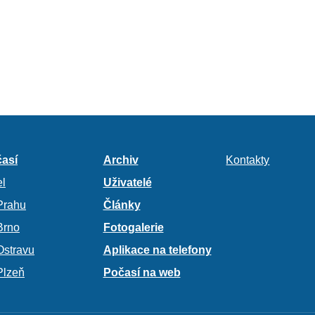
así
Archiv
Kontakty
l
Uživatelé
Prahu
Články
Brno
Fotogalerie
Ostravu
Aplikace na telefony
Plzeň
Počasí na web