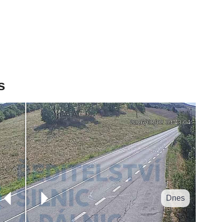
s
Dnes