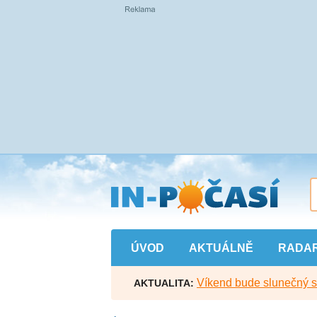
Přejít
na
hlavní
obsah
ÚVOD
AKTUÁLNĚ
RADA
Víkend bude slunečný s l
AKTUALITA: