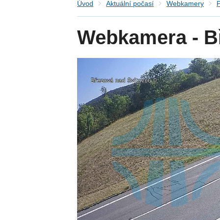
Úvod
Aktuální počasí
Webkamery
P
Webkamera - Bř