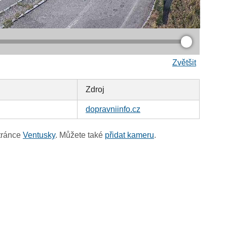
Zvětšit
Zdroj
dopravniinfo.cz
tránce
Ventusky
. Můžete také
přidat kameru
.