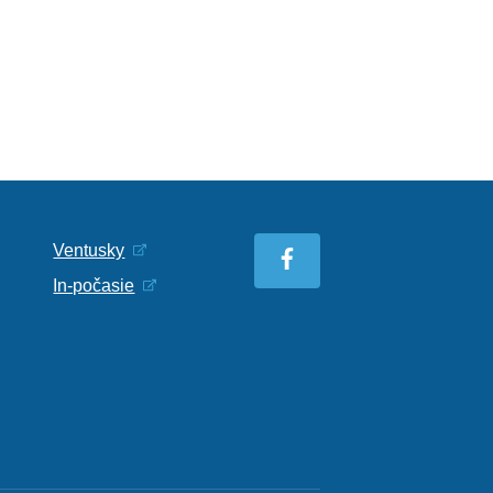
Ventusky
In-počasie