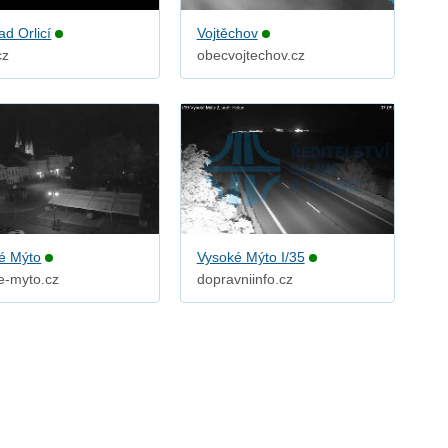
ad Orlicí
Vojtěchov
cz
obecvojtechov.cz
é Mýto
Vysoké Mýto I/35
e-myto.cz
dopravniinfo.cz