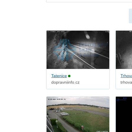
Liberecký
Moravskoslezský
Olomoucký
Pardubický
Plzeňský
Praha
Středočeský
Tatenice
Trhov
Ústecký
dopravniinfo.cz
trhov
Vysočina
Zlínský