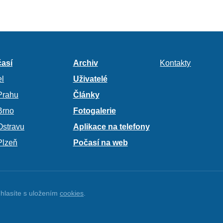
así
Archiv
Kontakty
l
Uživatelé
Prahu
Články
Brno
Fotogalerie
Ostravu
Aplikace na telefony
Plzeň
Počasí na web
hlasíte s uložením
cookies
.