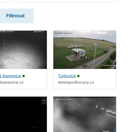
á Kamenice
Turkovice
akamenice.cz
letistepodhorany.cz