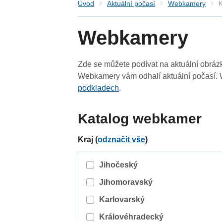
Úvod
Aktuální počasí
Webkamery
K
Webkamery
Zde se můžete podívat na aktuální obrá
Webkamery vám odhalí aktuální počasí. 
podkladech
.
Katalog webkamer
Kraj (
odznačit vše
)
Jihočeský
Jihomoravský
Karlovarský
Královéhradecký