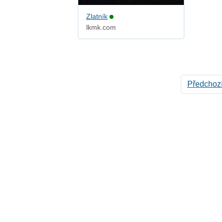
Zlatník
lkmk.com
Předchoz