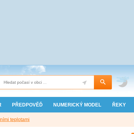
R
PŘEDPOVĚĎ
NUMERICKÝ
MODEL
ŘEKY
ními teplotami