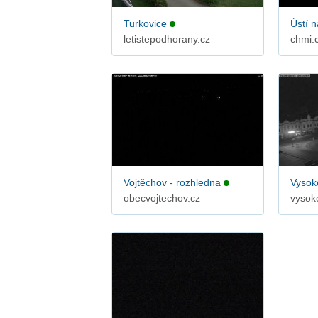
Turkovice
Ústí n
letistepodhorany.cz
chmi.
Vojtěchov - rozhledna
Vysok
obecvojtechov.cz
vysok