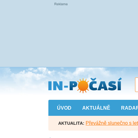
Přejít
na
hlavní
obsah
ÚVOD
AKTUÁLNĚ
RADA
Převážně slunečno s let
AKTUALITA: