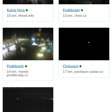
Kutná Hora
Poděbrady
10 km, khnet.info
13 km, chmi.cz
Poděbrady
Chotusice
14 km, mesto-
17 km, pocitace-caslav.cz
podebrady.cz