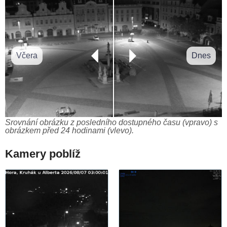
Včera
Dnes
Srovnání obrázku z posledního dostupného času (vpravo) s
obrázkem před 24 hodinami (vlevo).
Kamery poblíž