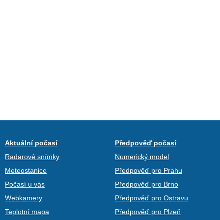
Aktuální počasí
Předpověď počasí
Radarové snímky
Numerický model
Meteostanice
Předpověď pro Prahu
Počasí u vás
Předpověď pro Brno
Webkamery
Předpověď pro Ostravu
Teplotní mapa
Předpověď pro Plzeň