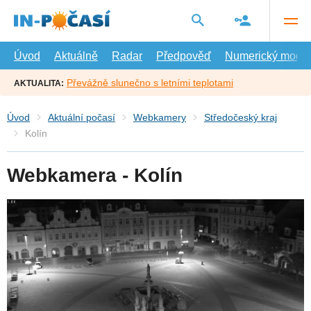
Přejít
na
hlavní
obsah
Úvod
Aktuálně
Radar
Předpověď
Numerický model
Převážně slunečno s letními teplotami
AKTUALITA:
Úvod
Aktuální počasí
Webkamery
Středočeský kraj
Kolín
Webkamera - Kolín