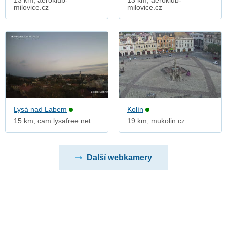
13 km, aeroklub-
13 km, aeroklub-
milovice.cz
milovice.cz
Lysá nad Labem
Kolín
15 km, cam.lysafree.net
19 km, mukolin.cz
Další webkamery