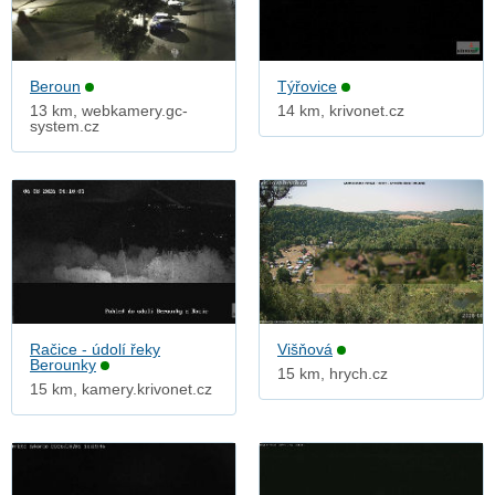
Beroun
Týřovice
13 km, webkamery.gc-
14 km, krivonet.cz
system.cz
Račice - údolí řeky
Višňová
Berounky
15 km, hrych.cz
15 km, kamery.krivonet.cz