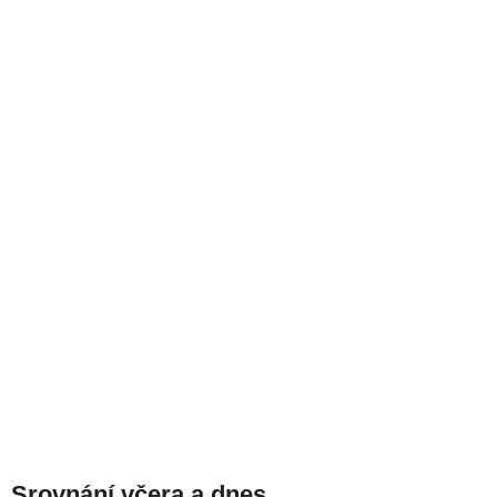
Srovnání včera a dnes