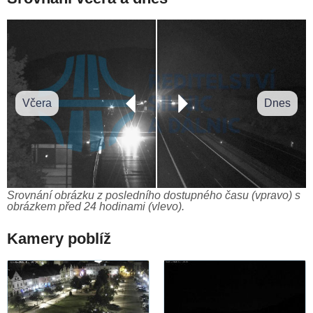
Včera
Dnes
Srovnání obrázku z posledního dostupného času (vpravo) s
obrázkem před 24 hodinami (vlevo).
Kamery poblíž