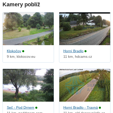
Kamery poblíž
Klokočov
Horní Bradlo
9 km, klokocov.eu
11 km, hdcams.cz
Seč - Pod Drnem
Horní Bradlo - Travná