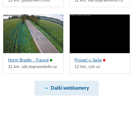
11 km, poddrnem.com
11 km, old.dopravniinfo.cz
Horní Bradlo - Travná
Proseč u Seče
11 km, old.dopravniinfo.cz
12 km, czh.cz
Další webkamery