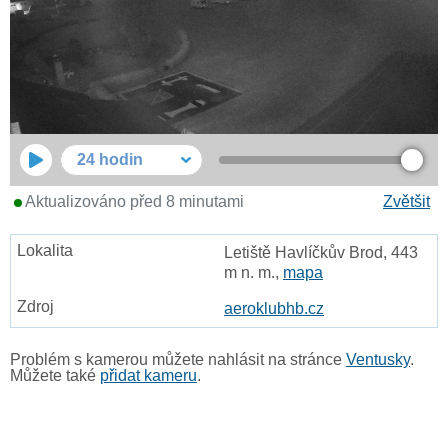
24 hodin
Aktualizováno před 8 minutami
Zvětšit
Letiště Havlíčkův Brod, 443
m n. m.,
mapa
aeroklubhb.cz
Problém s kamerou můžete nahlásit na stránce
Ventusky
.
Můžete také
přidat kameru
.