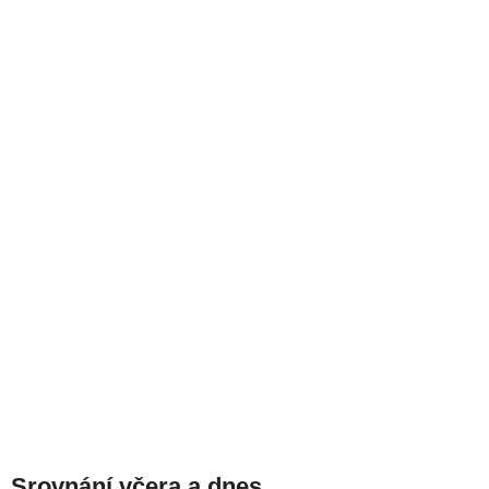
Srovnání včera a dnes