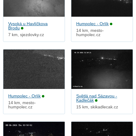
Vysoká u Havlíčkova
Humpolec - Orlík
Brodu
14 km, mesto-
7 km, sjezdovky.cz
humpolec.cz
Humpolec - Orlík
Světlá nad Sázavou -
Kadlečák
14 km, mesto-
humpolec.cz
15 km, skikadlecak.cz