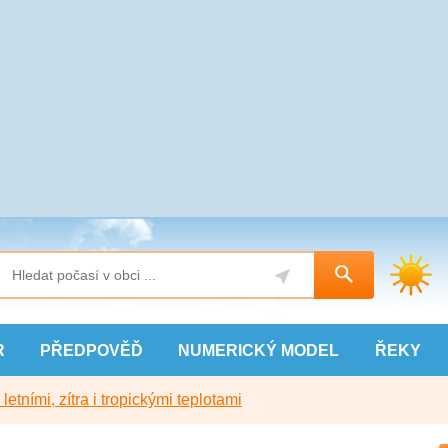
R
PŘEDPOVĚĎ
NUMERICKÝ
MODEL
ŘEKY
etními, zítra i tropickými teplotami