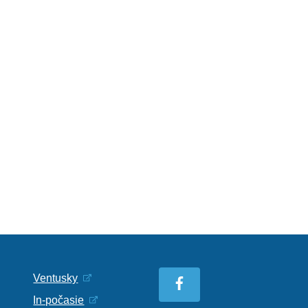
Ventusky
In-počasie