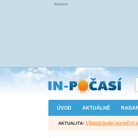
Přejít
na
hlavní
obsah
ÚVOD
AKTUÁLNĚ
RADA
Víkend bude slunečný s l
AKTUALITA: