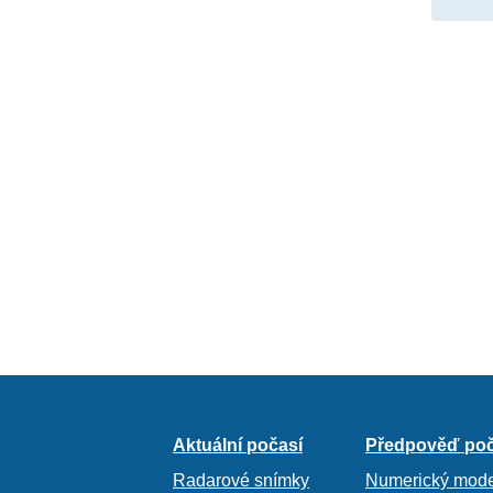
Aktuální počasí
Předpověď poč
Radarové snímky
Numerický mode