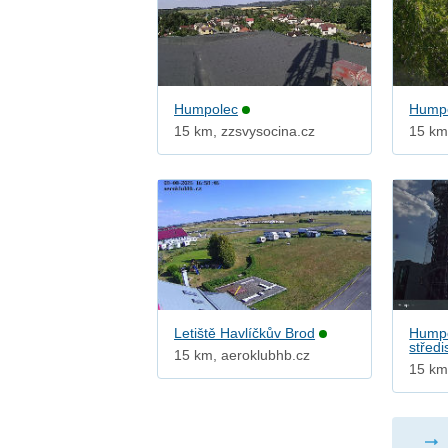
Humpolec
Humpo
15 km, zzsvysocina.cz
15 km
Letiště Havlíčkův Brod
Humpo
středi
15 km, aeroklubhb.cz
15 km