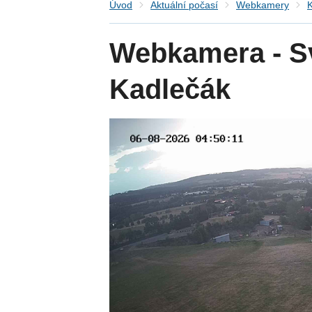
Úvod
Aktuální počasí
Webkamery
K
Webkamera - Sv
Kadlečák