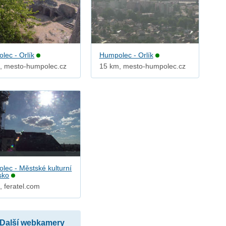
lec - Orlík
Humpolec - Orlík
, mesto-humpolec.cz
15 km, mesto-humpolec.cz
lec - Městské kulturní
sko
, feratel.com
Další webkamery