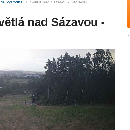
raj Vysočina
Světlá nad Sázavou - Kadlečák
ětlá nad Sázavou -