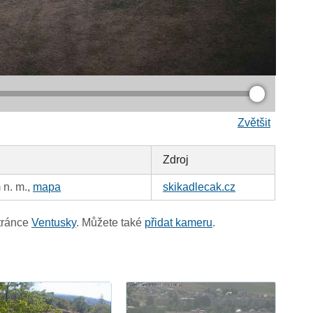
Zvětšit
Zdroj
 n. m.,
mapa
skikadlecak.cz
tránce
Ventusky
. Můžete také
přidat kameru
.