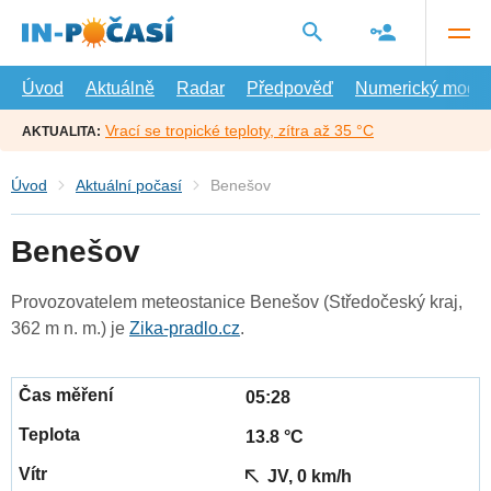
Přejít
na
hlavní
obsah
Úvod
Aktuálně
Radar
Předpověď
Numerický model
Vrací se tropické teploty, zítra až 35 °C
AKTUALITA:
Úvod
Aktuální počasí
Benešov
Benešov
Provozovatelem meteostanice Benešov (Středočeský kraj,
362 m n. m.) je
Zika-pradlo.cz
.
05:28
13.8 °C
JV, 0 km/h