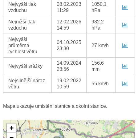
Nejvyšší tlak
08.02.2023
1050.1
vzduchu
11:29
hPa
Nejnižší tlak
12.02.2026
982.2
vzduchu
14:59
hPa
Nejvyšší
04.10.2025
průměrná
27 km/h
23:30
rychlost větru
14.09.2024
156.6
Nejvyšší srážky
23:56
mm
Nejsilnější náraz
19.02.2022
55 km/h
větru
10:59
Mapa ukazuje umístění stanice a okolní stanice.
+
−