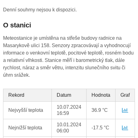
Denní souhrny nejsou k dispozici.
O stanici
Meteostanice je umístěna na střeše budovy radnice na
Masarykově ulici 158. Senzory zpracovávají a vyhodnocují
informace o venkovní teplotě, pocitové teplotě, rosném bodu
a relativní vlhkosti. Stanice měří i barometrický tlak, dále
rychlost, náraz a směr větru, intenzitu slunečního svitu či
úhrn srážek.
Rekord
Datum
Hodnota
Graf
10.07.2024
Nejvyšší teplota
36.9 °C
16:59
10.01.2024
Nejnižší teplota
-17.5 °C
06:00