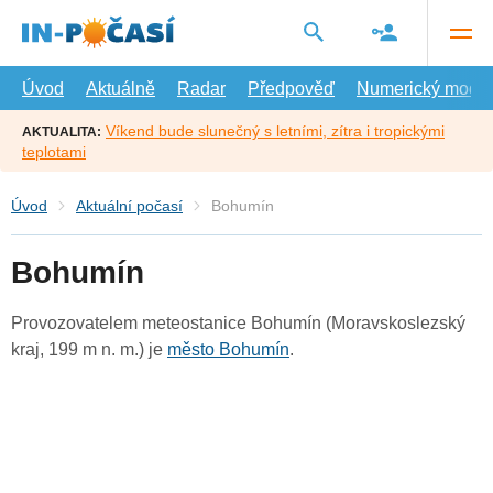
Přejít
na
hlavní
obsah
Úvod
Aktuálně
Radar
Předpověď
Numerický model
Víkend bude slunečný s letními, zítra i tropickými
AKTUALITA:
teplotami
Úvod
Aktuální počasí
Bohumín
Bohumín
Provozovatelem meteostanice Bohumín (Moravskoslezský
kraj, 199 m n. m.) je
město Bohumín
.