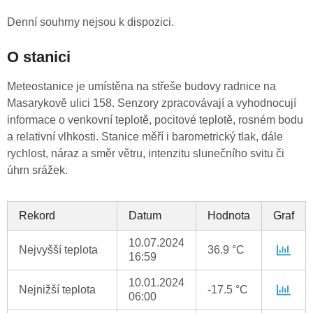
Denní souhrny nejsou k dispozici.
O stanici
Meteostanice je umístěna na střeše budovy radnice na
Masarykově ulici 158. Senzory zpracovávají a vyhodnocují
informace o venkovní teplotě, pocitové teplotě, rosném bodu
a relativní vlhkosti. Stanice měří i barometrický tlak, dále
rychlost, náraz a směr větru, intenzitu slunečního svitu či
úhrn srážek.
Rekord
Datum
Hodnota
Graf
10.07.2024
Nejvyšší teplota
36.9 °C
16:59
10.01.2024
Nejnižší teplota
-17.5 °C
06:00