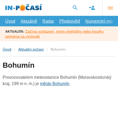
Přejít
na
hlavní
obsah
Úvod
Aktuálně
Radar
Předpověď
Numerický model
Začíná ochlazení, místy přeháňky nebo bouřky,
AKTUALITA:
zejména na východě
Úvod
Aktuální počasí
Bohumín
Bohumín
Provozovatelem meteostanice Bohumín (Moravskoslezský
kraj, 199 m n. m.) je
město Bohumín
.