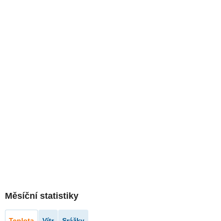
Měsíční statistiky
Teplota
Vítr
Srážky