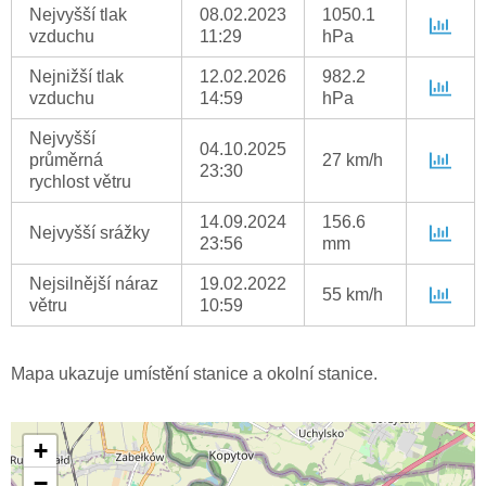
Nejvyšší tlak
08.02.2023
1050.1
vzduchu
11:29
hPa
Nejnižší tlak
12.02.2026
982.2
vzduchu
14:59
hPa
Nejvyšší
04.10.2025
průměrná
27 km/h
23:30
rychlost větru
14.09.2024
156.6
Nejvyšší srážky
23:56
mm
Nejsilnější náraz
19.02.2022
55 km/h
větru
10:59
Mapa ukazuje umístění stanice a okolní stanice.
+
−