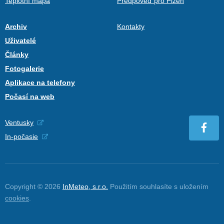
Teplotní mapa
Předpověď pro Plzeň
Archiv
Kontakty
Uživatelé
Články
Fotogalerie
Aplikace na telefony
Počasí na web
Ventusky
In-počasie
Copyright © 2026
InMeteo, s.r.o.
Použitím souhlasíte s uložením
cookies
.