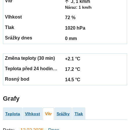
J, 1 km/h
Náraz: 1 km/h
72 %
1020 hPa
0 mm
+2.1 °C
17.2 °C
14.5 °C
Grafy
Teplota
Vlhkost
Vítr
Srážky
Tlak