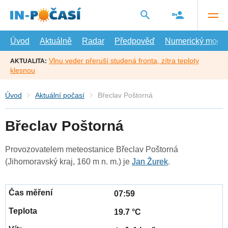
Přejít
na
hlavní
obsah
Úvod
Aktuálně
Radar
Předpověď
Numerický model
Vlnu veder přeruší studená fronta, zítra teploty
AKTUALITA:
klesnou
Úvod
Aktuální počasí
Břeclav Poštorná
Břeclav Poštorná
Provozovatelem meteostanice Břeclav Poštorná
(Jihomoravský kraj, 160 m n. m.) je
Jan Žurek
.
07:59
19.7 °C