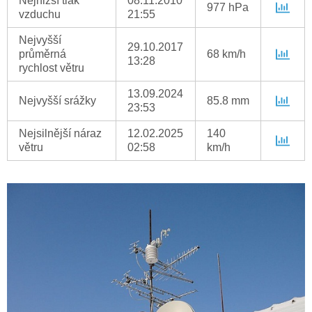
Nejnižší tlak
08.11.2010
977 hPa
vzduchu
21:55
Nejvyšší
29.10.2017
průměrná
68 km/h
13:28
rychlost větru
13.09.2024
Nejvyšší srážky
85.8 mm
23:53
Nejsilnější náraz
12.02.2025
140
větru
02:58
km/h