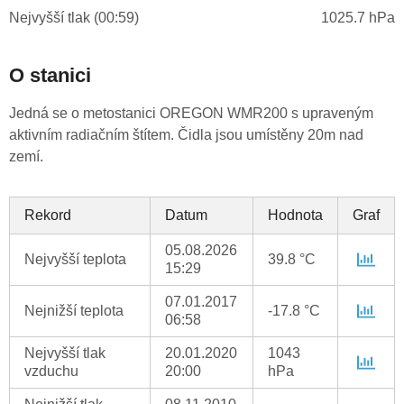
Nejvyšší tlak (00:59)
1025.7 hPa
O stanici
Jedná se o metostanici OREGON WMR200 s upraveným
aktivním radiačním štítem. Čidla jsou umístěny 20m nad
zemí.
Rekord
Datum
Hodnota
Graf
05.08.2026
Nejvyšší teplota
39.8 °C
15:29
07.01.2017
Nejnižší teplota
-17.8 °C
06:58
Nejvyšší tlak
20.01.2020
1043
vzduchu
20:00
hPa