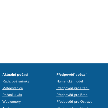
Aktuální počasí
Předpověď počasí
Radarové snímky
Numerický model
Meteostanice
Předpověď pro Prahu
Počasí u vás
Předpověď pro Brno
Webkamery
Předpověď pro Ostravu