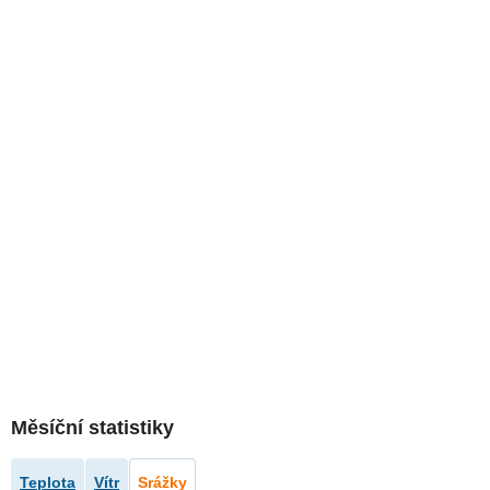
Měsíční statistiky
Teplota
Vítr
Srážky