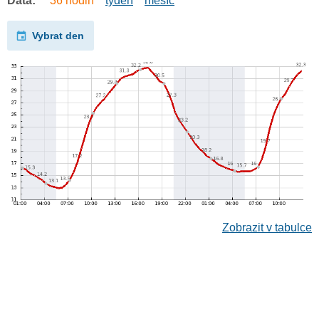
Data:
36 hodin
týden
měsíc
Vybrat den
Zobrazit v tabulce