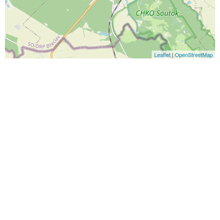
Leaflet
|
OpenStreetMap