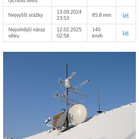
rychlost větru
13.09.2024
Nejvyšší srážky
85.8 mm
23:53
Nejsilnější náraz
12.02.2025
140
větru
02:58
km/h