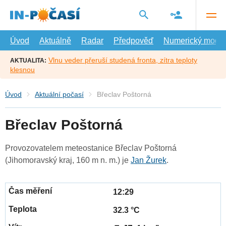
Přejít
na
hlavní
obsah
Úvod
Aktuálně
Radar
Předpověď
Numerický model
Vlnu veder přeruší studená fronta, zítra teploty
AKTUALITA:
klesnou
Úvod
Aktuální počasí
Břeclav Poštorná
Břeclav Poštorná
Provozovatelem meteostanice Břeclav Poštorná
(Jihomoravský kraj, 160 m n. m.) je
Jan Žurek
.
12:29
32.3 °C