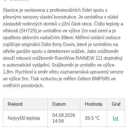
Stanice je sestavena z profesionálních čidel spolu s
přesnými senzory vlastní konstrukce. Je umístěna v nízké
zástavbě rodinných domků v jižní části obce. Čidlo teploty a
vlhkosti (SHT25) je umístěno ve výšce 2m nad zemí a je
opatřeno aktivním radiačním štítem. Měření solární radiace
zajišťuje originální čidlo firmy Davis, které je umístěno na
střeše garáže spolu s detektorem srážek. Jako srážkoměr
slouží robusní srážkoměr RainWise RAINEW 111 doplněný
o automatické vytápění. Srážkoměr je umístěn ve výšce
1,8m. Rychlost a směr větru zaznamenává upravený senzor
ve výšce 5m. Tlak vzduchu je měřen čidlem BMP085 ve
vnitřních prostorách.
Rekord
Datum
Hodnota
Graf
04.08.2026
Nejvyšší teplota
39.5 °C
14:59