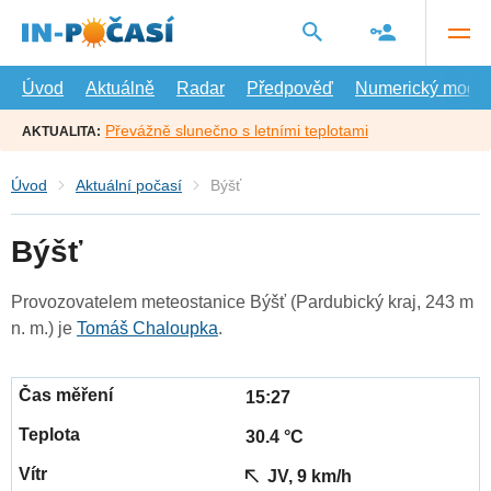
Přejít
na
hlavní
obsah
Úvod
Aktuálně
Radar
Předpověď
Numerický model
Převážně slunečno s letními teplotami
AKTUALITA:
Úvod
Aktuální počasí
Býšť
Býšť
Provozovatelem meteostanice Býšť (Pardubický kraj, 243 m
n. m.) je
Tomáš Chaloupka
.
15:27
30.4 °C
JV, 9 km/h