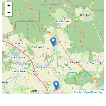
+
−
Leaflet
|
OpenStreetMap