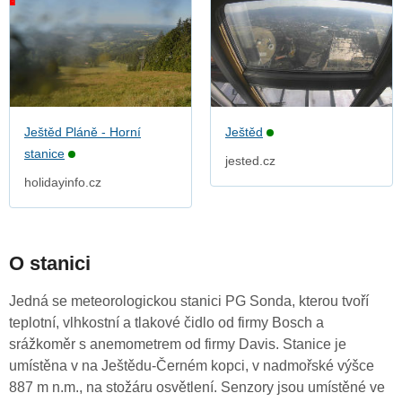
Ještěd Pláně - Horní
Ještěd
stanice
jested.cz
holidayinfo.cz
O stanici
Jedná se meteorologickou stanici PG Sonda, kterou tvoří
teplotní, vlhkostní a tlakové čidlo od firmy Bosch a
srážkoměr s anemometrem od firmy Davis. Stanice je
umístěna v na Ještědu-Černém kopci, v nadmořské výšce
887 m n.m., na stožáru osvětlení. Senzory jsou umístěné ve