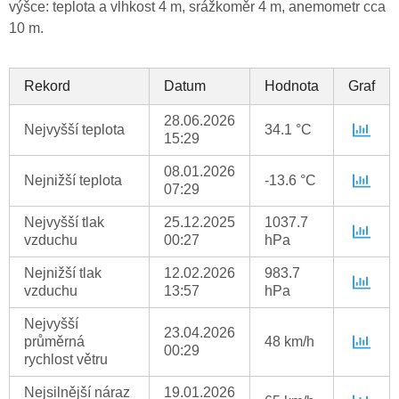
výšce: teplota a vlhkost 4 m, srážkoměr 4 m, anemometr cca
10 m.
Rekord
Datum
Hodnota
Graf
28.06.2026
Nejvyšší teplota
34.1 °C
15:29
08.01.2026
Nejnižší teplota
-13.6 °C
07:29
Nejvyšší tlak
25.12.2025
1037.7
vzduchu
00:27
hPa
Nejnižší tlak
12.02.2026
983.7
vzduchu
13:57
hPa
Nejvyšší
23.04.2026
průměrná
48 km/h
00:29
rychlost větru
Nejsilnější náraz
19.01.2026