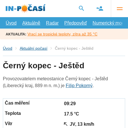
Přejít
na
hlavní
obsah
Úvod
Aktuálně
Radar
Předpověď
Numerický model
Vrací se tropické teploty, zítra až 35 °C
AKTUALITA:
Úvod
Aktuální počasí
Černý kopec - Ještěd
Černý kopec - Ještěd
Provozovatelem meteostanice Černý kopec - Ještěd
(Liberecký kraj, 889 m n. m.) je
Filip Pokorný
.
09:29
17.5 °C
JV, 13 km/h