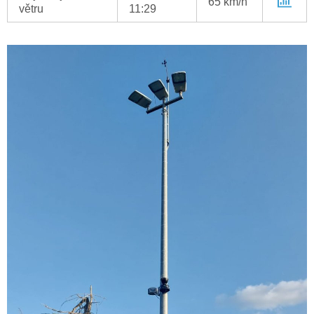
65 km/h
větru
11:29