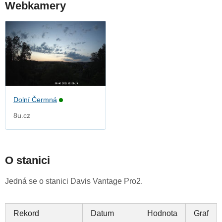
Webkamery
Dolní Čermná
8u.cz
O stanici
Jedná se o stanici Davis Vantage Pro2.
Rekord
Datum
Hodnota
Graf