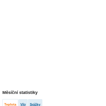
Měsíční statistiky
Teplota
Vítr
Srážky