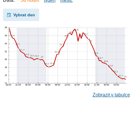
Data:
36 hodin
týden
měsíc
Vybrat den
Zobrazit v tabulce