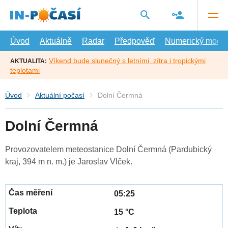
Přejít
na
hlavní
obsah
Úvod
Aktuálně
Radar
Předpověď
Numerický model
Víkend bude slunečný s letními, zítra i tropickými
AKTUALITA:
teplotami
Úvod
Aktuální počasí
Dolní Čermná
Dolní Čermná
Provozovatelem meteostanice Dolní Čermná (Pardubický
kraj, 394 m n. m.) je Jaroslav Vlček.
05:25
15 °C