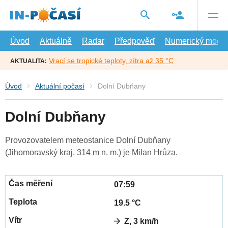
Přejít
na
hlavní
obsah
Úvod
Aktuálně
Radar
Předpověď
Numerický model
Vrací se tropické teploty, zítra až 35 °C
AKTUALITA:
Úvod
Aktuální počasí
Dolní Dubňany
Dolní Dubňany
Provozovatelem meteostanice Dolní Dubňany
(Jihomoravský kraj, 314 m n. m.) je Milan Hrůza.
07:59
19.5 °C
Z, 3 km/h