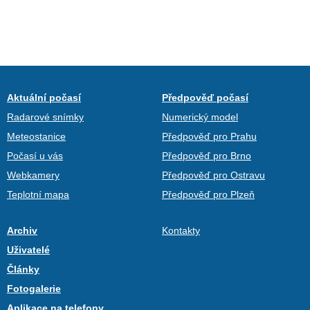
Aktuální počasí
Předpověď počasí
Radarové snímky
Numerický model
Meteostanice
Předpověď pro Prahu
Počasí u vás
Předpověď pro Brno
Webkamery
Předpověď pro Ostravu
Teplotní mapa
Předpověď pro Plzeň
Archiv
Kontakty
Uživatelé
Články
Fotogalerie
Aplikace na telefony