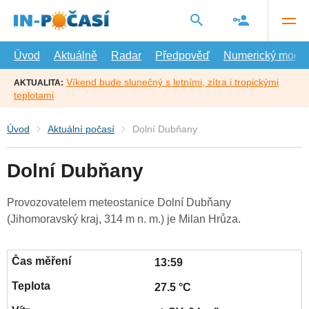
Přejít
na
hlavní
obsah
Úvod
Aktuálně
Radar
Předpověď
Numerický model
Víkend bude slunečný s letními, zítra i tropickými
AKTUALITA:
teplotami
Úvod
Aktuální počasí
Dolní Dubňany
Dolní Dubňany
Provozovatelem meteostanice Dolní Dubňany
(Jihomoravský kraj, 314 m n. m.) je Milan Hrůza.
13:59
27.5 °C