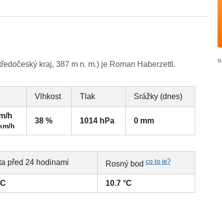
edočeský kraj, 387 m n. m.) je Roman Haberzettl.
Vlhkost
Tlak
Srážky (dnes)
km/h
38 %
1014 hPa
0 mm
 km/h
co to je?
ta před 24 hodinami
Rosný bod
°C
10.7 °C