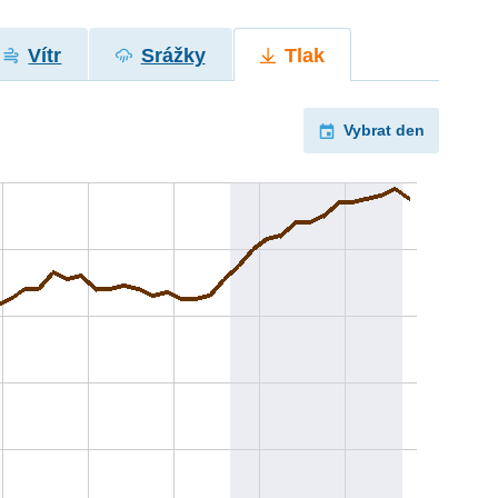
Vítr
Srážky
Tlak
Vybrat den