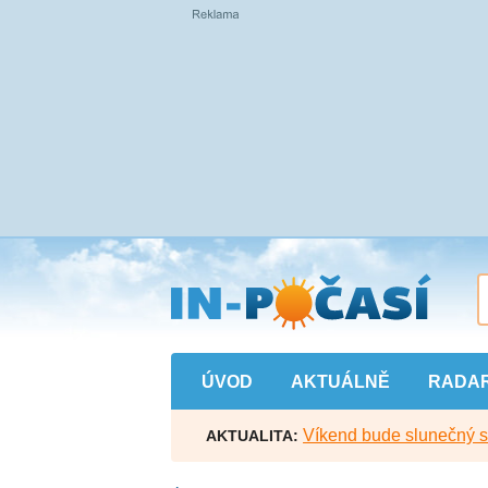
Přejít
na
hlavní
obsah
ÚVOD
AKTUÁLNĚ
RADA
Víkend bude slunečný s l
AKTUALITA: