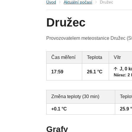
Úvod
Aktuální počasí
Družec
Družec
Provozovatelem meteostanice Družec (Stř
Čas měření
Teplota
Vítr
J, 0 
17:59
26.1 °C
Náraz: 2
Změna teploty (30 min)
Teplo
+0.1 °C
25.9 
Grafy