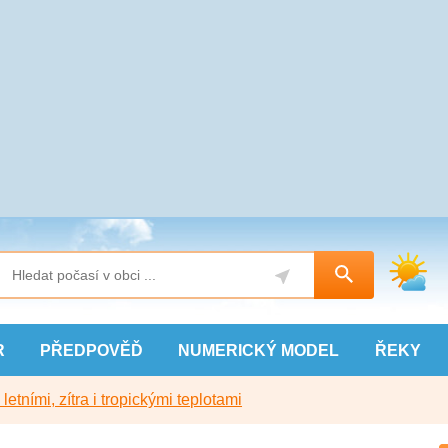
R
PŘEDPOVĚĎ
NUMERICKÝ
MODEL
ŘEKY
etními, zítra i tropickými teplotami