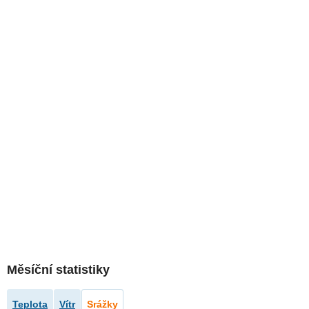
Měsíční statistiky
Teplota
Vítr
Srážky