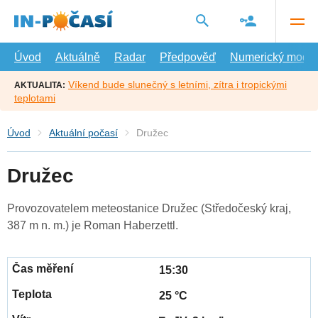
Přejít
na
hlavní
obsah
Úvod
Aktuálně
Radar
Předpověď
Numerický model
Víkend bude slunečný s letními, zítra i tropickými
AKTUALITA:
teplotami
Úvod
Aktuální počasí
Družec
Družec
Provozovatelem meteostanice Družec (Středočeský kraj,
387 m n. m.) je Roman Haberzettl.
15:30
25 °C