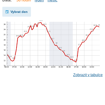
Data:
36 hodin
týden
měsíc
Vybrat den
Zobrazit v tabulce