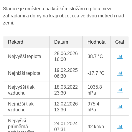
Stanice je umístěna na krátkém stožáru u plotu mezi
zahradami a domy na kraji obce, cca ve dvou metrech nad
zemí.
Rekord
Datum
Hodnota
Graf
28.06.2026
Nejvyšší teplota
38.7 °C
16:00
19.02.2025
Nejnižší teplota
-17.7 °C
06:30
Nejvyšší tlak
18.03.2022
1035.8
vzduchu
23:30
hPa
Nejnižší tlak
12.02.2026
975.4
vzduchu
13:30
hPa
Nejvyšší
24.01.2024
průměrná
42 km/h
07:31