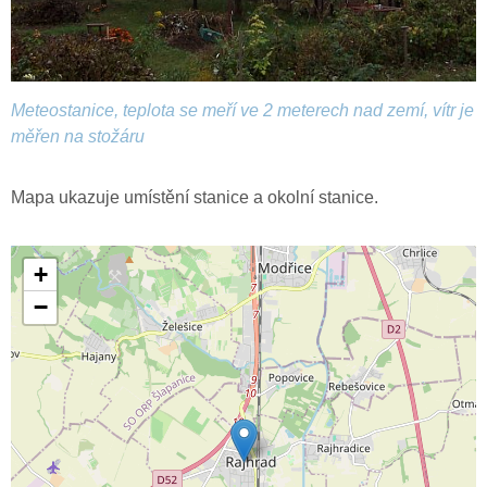
Meteostanice, teplota se meří ve 2 meterech nad zemí, vítr je
měřen na stožáru
Mapa ukazuje umístění stanice a okolní stanice.
+
−