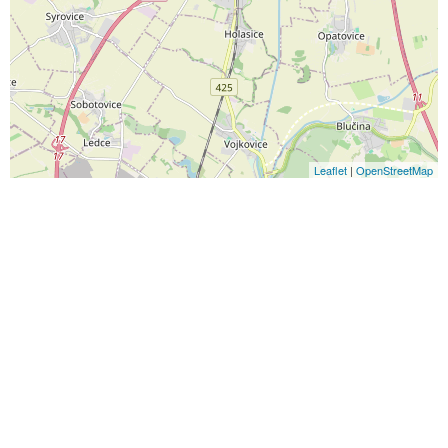
Leaflet
|
OpenStreetMap