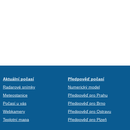
Aktuální počasí
Předpověď počasí
Radarové snímky
Numerický model
Meteostanice
Předpověď pro Prahu
Počasí u vás
Předpověď pro Brno
Webkamery
Předpověď pro Ostravu
Teplotní mapa
Předpověď pro Plzeň