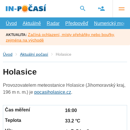
Přejít
na
hlavní
obsah
Úvod
Aktuálně
Radar
Předpověď
Numerický model
Začíná ochlazení, místy přeháňky nebo bouřky,
AKTUALITA:
zejména na východě
Úvod
Aktuální počasí
Holasice
Holasice
Provozovatelem meteostanice Holasice (Jihomoravský kraj,
196 m n. m.) je
pocasiholasice.cz
.
16:00
33.2 °C