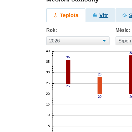
Teplota
Vítr
Rok:
Měsíc: