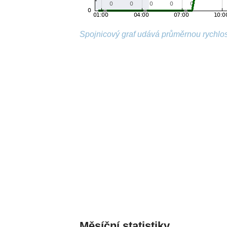
Spojnicový graf udává průměrnou rychlos
Měsíční statistiky