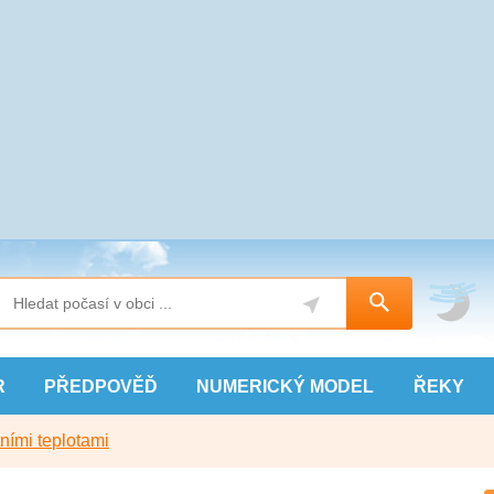
R
PŘEDPOVĚĎ
NUMERICKÝ
MODEL
ŘEKY
ními teplotami