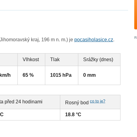
ihomoravský kraj, 196 m n. m.) je
pocasiholasice.cz
.
Vlhkost
Tlak
Srážky (dnes)
 km/h
65 %
1015 hPa
0 mm
co to je?
ta před 24 hodinami
Rosný bod
°C
18.8 °C