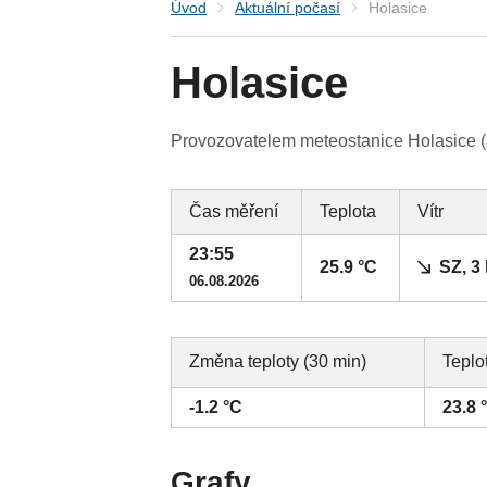
Úvod
Aktuální počasí
Holasice
Holasice
Provozovatelem meteostanice Holasice (J
Čas měření
Teplota
Vítr
23:55
25.9 °C
SZ, 3
06.08.2026
Změna teploty (30 min)
Teplo
-1.2 °C
23.8 
Grafy