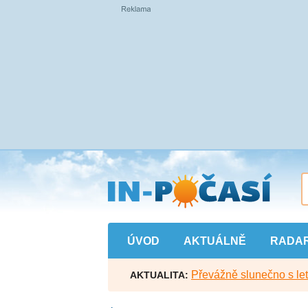
Přejít
na
hlavní
obsah
ÚVOD
AKTUÁLNĚ
RADA
Převážně slunečno s let
AKTUALITA: