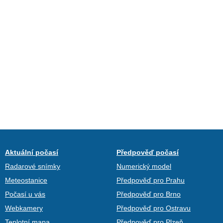
Aktuální počasí
Předpověď počasí
Radarové snímky
Numerický model
Meteostanice
Předpověď pro Prahu
Počasí u vás
Předpověď pro Brno
Webkamery
Předpověď pro Ostravu
Teplotní mapa
Předpověď pro Plzeň