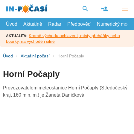
Přejít
na
hlavní
obsah
Úvod
Aktuálně
Radar
Předpověď
Numerický model
Kromě východu ochlazení, místy přeháňky nebo
AKTUALITA:
bouřky, na východě i silné
Úvod
Aktuální počasí
Horní Počaply
Horní Počaply
Provozovatelem meteostanice Horní Počaply (Středočeský
kraj, 160 m n. m.) je Žaneta Daníčková.