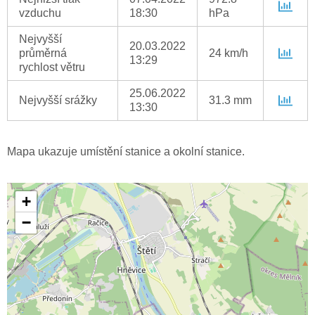
vzduchu
18:30
hPa
Nejvyšší
20.03.2022
průměrná
24 km/h
13:29
rychlost větru
25.06.2022
Nejvyšší srážky
31.3 mm
13:30
Mapa ukazuje umístění stanice a okolní stanice.
+
−