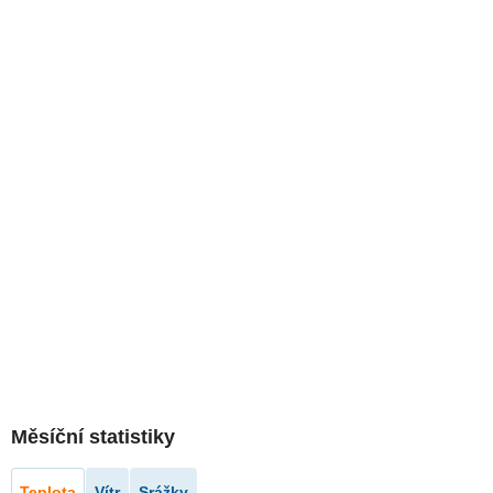
Měsíční statistiky
Teplota
Vítr
Srážky