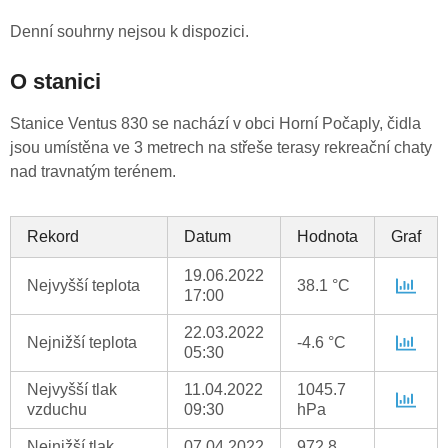
Denní souhrny nejsou k dispozici.
O stanici
Stanice Ventus 830 se nachází v obci Horní Počaply, čidla
jsou umístěna ve 3 metrech na střeše terasy rekreační chaty
nad travnatým terénem.
Rekord
Datum
Hodnota
Graf
19.06.2022
Nejvyšší teplota
38.1 °C
17:00
22.03.2022
Nejnižší teplota
-4.6 °C
05:30
Nejvyšší tlak
11.04.2022
1045.7
vzduchu
09:30
hPa
Nejnižší tlak
07.04.2022
972.8